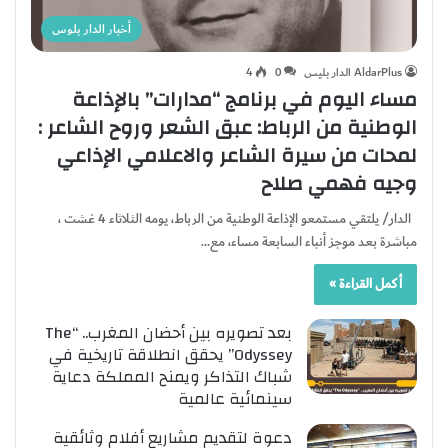
أخبار الدار بلوس
AldarPlus الدار بليس
0
4
مساء اليوم في برنامج “مدارات” بالإذاعة
الوطنية من الرباط: عبق الشعر وروح الشاعر :
لمحات من سيرة الشاعر والاعلامي الإذاعي
وجيه فهمي صلاح
الدار/ يلتقي مستمعو الإذاعة الوطنية من الرباط، يومه الثلاثاء 4 غشت ،
مباشرة بعد موجز أنباء السابعة مساء، مع…
أكمل القراءة »
بعد تصويره بين أحضان المغرب.. “The
Odyssey” يحقق انطلاقة تاريخية في
شباك التذاكر ويمنح المملكة دعاية
سينمائية عالمية
دعوة لتقديم مشاريع أفلام وثائقية