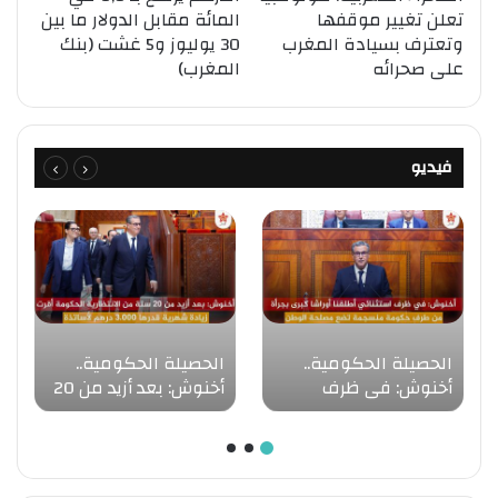
تعلن تغيير موقفها
المائة مقابل الدولار ما بين
وتعترف بسيادة المغرب
30 يوليوز و5 غشت (بنك
على صحرائه
المغرب)
فيديو
الحصيلة الحكومية..
الحصيلة الحكومية..
أخنوش: في ظرف
أخنوش: بعد أزيد من 20
استثنائي أطلقنا أوراشا
سنة من الانتظارية
كبرى بجرأة من طرف
الحكومة أقرت زيادة
حكومة منسجمة تضع
شهرية قدرها 3.000
مصلحة الوطن فوق
‏درهم لأساتذة التعليم