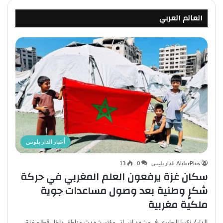
كل اعتبار
العالي
العالم العربي
أخبار الدار بلوس
AldarPlus الدار بليس
0
13
سكان غزة يرفعون العلم المغربي في حركة
شكرٍ وطنية بعد وصول مساعدات جوية
ملكية مغربية
الدار/ زكريا الجابري في مشهد إنساني مؤثر، شهدت مناطق داخل قطاع غزة،