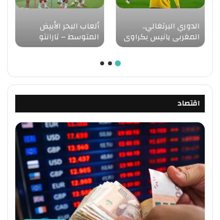
الدوري البرتغالي..
ألعاب البحر الأبيض
المغربي يانيس بكراوي
المتوسط – تارانتو
ينقذ إستوريل من
2026 (كرة القدم )..
الهزيمة أمام فاماليكاو
الكشف عن اللائحة
(1-1)
النهائية للمنتخب
المغربي لأقل من 20
سنة
اقتصاد