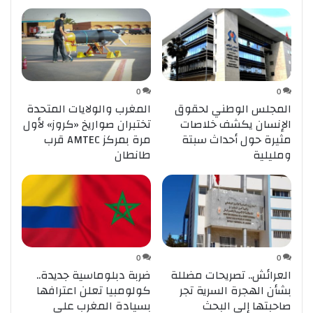
0
0
المجلس الوطني لحقوق
المغرب والولايات المتحدة
الإنسان يكشف خلاصات
تختبران صواريخ «كروز» لأول
مثيرة حول أحداث سبتة
مرة بمركز AMTEC قرب
ومليلية
طانطان
0
0
العرائش.. تصريحات مضللة
ضربة دبلوماسية جديدة..
بشأن الهجرة السرية تجر
كولومبيا تعلن اعترافها
صاحبتها إلى البحث
بسيادة المغرب على