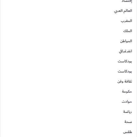
إقتصاد
العالم العربي
المغرب
الملك
المواطن
انفرغرافي
بودكاست
بودكاست
ثقافة وفن
حكومة
حوادت
رياضة
صحة
طقس