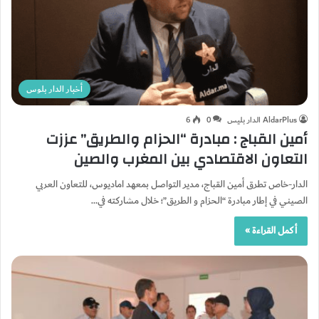
أخبار الدار بلوس
AldarPlus الدار بليس
0
6
أمين القباج : مبادرة “الحزام والطريق” عززت
التعاون الاقتصادي بين المغرب والصين
الدار-خاص تطرق أمين القباج، مدير التواصل بمعهد اماديوس، للتعاون العربي
الصيني في إطار مبادرة “الحزام و الطريق”؛ خلال مشاركته في…
أكمل القراءة »