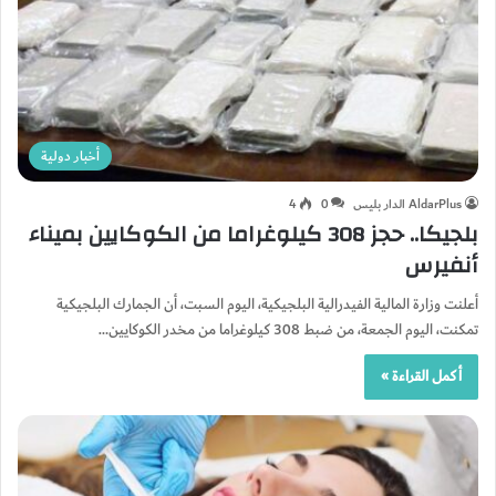
أخبار دولية
AldarPlus الدار بليس
0
4
بلجيكا.. حجز 308 كيلوغراما من الكوكايين بميناء
أنفيرس
أعلنت وزارة المالية الفيدرالية البلجيكية، اليوم السبت، أن الجمارك البلجيكية
تمكنت، اليوم الجمعة، من ضبط 308 كيلوغراما من مخدر الكوكايين…
أكمل القراءة »