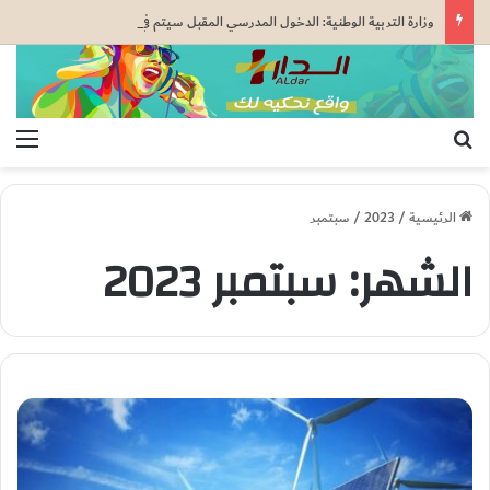
وزارة التربية الوطنية: الدخول المدرسي المقبل سیتم في موعده الرسمي المحدد سلفا طبقا لمقتضیات المقرر الوزاري رقم 047.26..
بحث عن
الق
الرئيسية
/
2023
/
سبتمبر
الشهر:
سبتمبر 2023