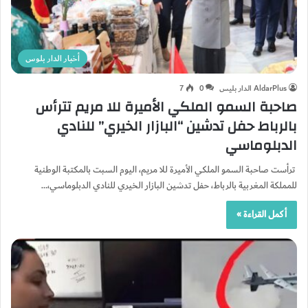
أخبار الدار بلوس
AldarPlus الدار بليس
0
7
صاحبة السمو الملكي الأميرة للا مريم تترأس
بالرباط حفل تدشين “البازار الخيري” للنادي
الدبلوماسي
ترأست صاحبة السمو الملكي الأميرة للا مريم، اليوم السبت بالمكتبة الوطنية
للمملكة المغربية بالرباط، حفل تدشين البازار الخيري للنادي الدبلوماسي،…
أكمل القراءة »