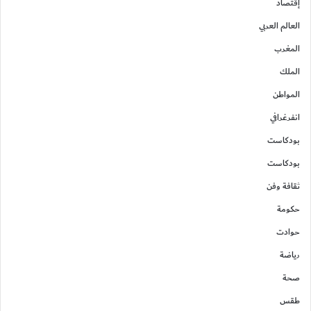
إقتصاد
العالم العربي
المغرب
الملك
المواطن
انفرغرافي
بودكاست
بودكاست
ثقافة وفن
حكومة
حوادت
رياضة
صحة
طقس