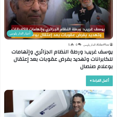
أخبار الدار بلوس
AldarPlus الدار بليس
0
5
يوسف غريب: ورطة النظام الجزائري وإتهامات
للكابرانات وتهديد بفرض عقوبات بعد إعتقال
بوعلام صنصال
أكمل القراءة »