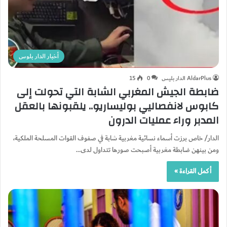
أخبار الدار بلوس
AldarPlus الدار بليس
0
15
ضابطة الجيش المغربي الشابة التي تحولت إلى
كابوس لانفصاليي بوليساريو.. يلقبونها بالعقل
المدبر وراء عمليات الدرون
الدار/ خاص برزت أسماء نسائية مغربية شابة في صفوف القوات المسلحة الملكية،
ومن بينهن ضابطة مغربية أصبحت صورها تتداول لدى…
أكمل القراءة »