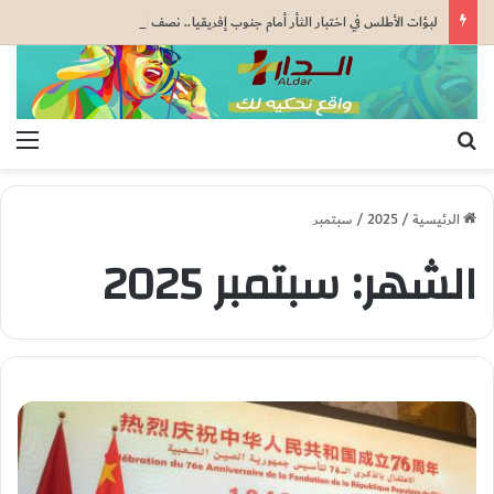
لبؤات الأطلس في اختبار الثأر أمام جنوب إفريقيا.. نصف النهائي والمونديال على المحك
بحث عن
الق
الرئيسية
/
2025
/
سبتمبر
الشهر:
سبتمبر 2025