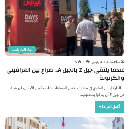
أخبار الدار بلوس
AldarPlus الدار بليس
0
5
عندما يلتقي جيل Z بالجيل A… صراع بين الغرافيتي
والكرتونة
الدار/ إيمان العلوي في مشهد يلخص المسافة الشاسعة بين الأجيال، قرر شباب
من جيل Z أن يتركوا بصمتهم…
أكمل القراءة »