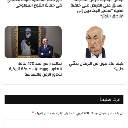
تونس: توقيف رئيس الحكومة
دور مهم لاتفاقية التراث العالمي
السابق علي العريض على خلفية
في حماية التنوع البيولوجي
قضية “تسفير الجهاديين إلى
مناطق التوتر”
كيف عاد تبون من البرتغال بخفّي
تحالف راسخ منذ 470 عاما:
حنين؟
المغرب وبريطانيا… علاقة تاريخية
تتجاوز الزمن والسياسة
اترك تعليقاً
لن يتم نشر عنوان بريدك الإلكتروني.
الحقول الإلزامية مشار إليها بـ
*
ا