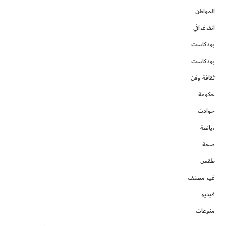
المواطن
انفرغرافي
بودكاست
بودكاست
ثقافة وفن
حكومة
حوادت
رياضة
صحة
طقس
غير مصنف
فيديو
منوعات