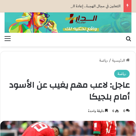
التعاون في مجال الهجرة.. إعادة القاصرين غير المرفوقين مسألة مبدأ قائمة على التعليمات الملكية السامية (مصدر دبلوماسي)
بحث عن
الق
الرئيسية
/
رياضة
رياضة
عاجل: لاعب مهم يغيب عن الأسود
أمام بلجيكا
0
6
دقيقة واحدة