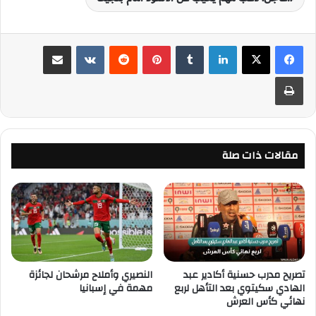
لينكدإن
‏Tumblr
بينتيريست
‏Reddit
‏VKontakte
مشاركة عبر البريد
طباعة
مقالات ذات صلة
تصريح مدرب حسنية أكادير عبد
النصيري وأملاح مرشحان لجائزة
الهادي سكيتوي بعد التأهل لربع
مهمة في إسبانيا
نهائي كأس العرش