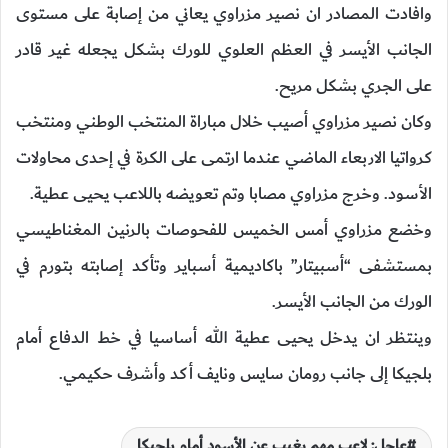
وافادت المصادر ان نصير مزراوي يعاني من إصابة على مستوى
الجانب الأيسر في العظم العلوي للورك بشكل يجعله غير قادر
على الجري بشكل مريح.
وكان نصير مزراوي أصيب خلال مباراة المنتخب الوطني ومنتخب
كرواتيا الاربعاء الماضي عندما ارتمى على الكرة في إحدى محاولات
الأسود. وخرج مزراوي مصابا وتم تعويضه باللاعب يحيى عطية.
وخضع مزراوي أمس الخميس للفحوصات بالرنين المغناطيسي
بمستشفى “أسبيتار” باكاديمية أسباير وتأكد إصابته بتورم في
الورك من الجانب الأيسر.
وينتظر ان يدخل يحيى عطية الله أساسيا في خط الدفاع أمام
بلجيكا إلى جانب رومان سايس ونايف أكد وأشرف حكيمي.
عاجل: لاعب مهم يغيب عن الأسود أمام بلجيكا