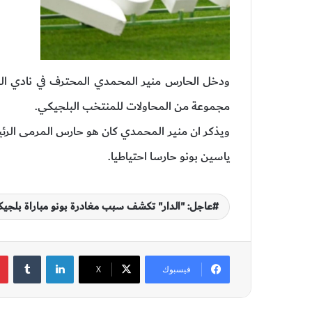
ودخل الحارس منير المحمدي المحترف في نادي الو
مجموعة من المحاولات للمنتخب البلجيكي.
ياسين بونو حارسا احتياطيا.
عاجل: "الدار" تكشف سبب مغادرة بونو مباراة بلجيك
لينكدإن
‏Tumblr
فيسبوك
‫X