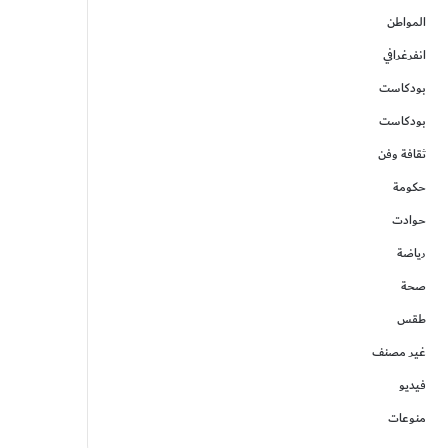
المواطن
انفرغرافي
بودكاست
بودكاست
ثقافة وفن
حكومة
حوادت
رياضة
صحة
طقس
غير مصنف
فيديو
منوعات