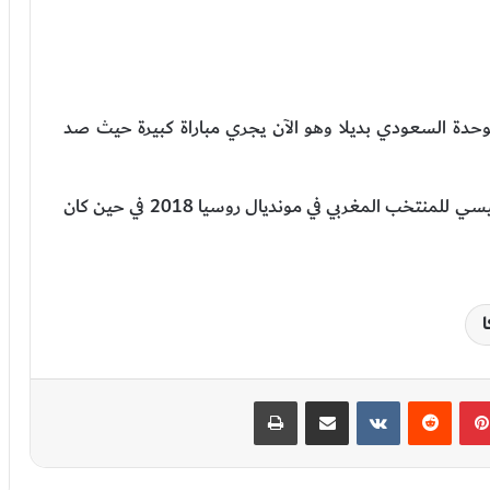
حدة السعودي بديلا وهو الآن يجري مباراة كبيرة حيث صد
ويذكر ان منير المحمدي كان هو حارس المرمى الرئيسي للمنتخب المغربي في مونديال روسيا 2018 في حين كان
ا
بينتيريست
‏Reddit
‏VKontakte
مشاركة عبر البريد
طباعة