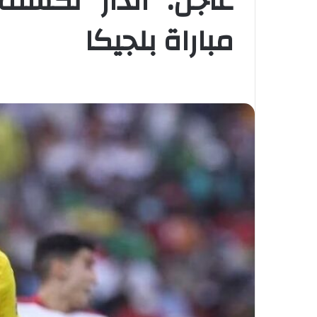
عاجل: “الدار” تكشف
مباراة بلجيكا