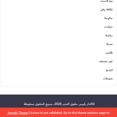
بودكاست
ثقافة وفن
حكومة
حوادت
رياضة
صحة
طقس
غير مصنف
فيديو
منوعات
©الدار بليس حقوق النشر 2026، جميع الحقوق محفوظة
Jannah Theme
License is not validated, Go to the theme options page to