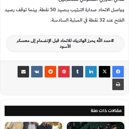
وواصل الاتحاد صدارة الترتيب برصيد 50 نقطة. بينما توقف رصيد
الفتح عند 32 نقطة في المرتبة السادسة.
حمد الله يحرز الهاتريك للاتحاد قبل الإنضمام إلى معسكر
الأسود
لينكدإن
‏Tumblr
بينتيريست
‏Reddit
‏VKontakte
مشاركة عبر البريد
طباعة
مقالات ذات صلة