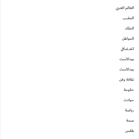
العالم العربي
المغرب
الملك
المواطن
انفرغرافي
بودكاست
بودكاست
ثقافة وفن
حكومة
حوادت
رياضة
صحة
طقس