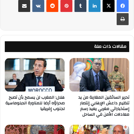
لينكدإن
‏Tumblr
بينتيريست
‏Reddit
‏VKontakte
مشاركة عبر البريد
طباعة
مقالات ذات صلة
تحرير السائقين المغاربة من يد
هلال: المغرب لن يسمح بأن تصبح
تنظيم داعش الإرهابي إنتصار
صحراؤه أرضا للمناورة الدبلوماسية
إستخباراتي مغربي يعيد رسم
لجنوب إفريقيا
معادلات الأمن في الساحل