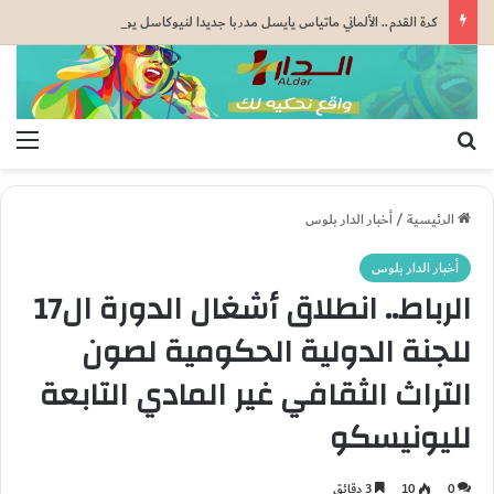
كرة القدم.. الألماني ماتياس يايسل مدربا جديدا لنيوكاسل يونايتد خلفا لإيدي هاو
بحث عن
الق
الرئيسية
/
أخبار الدار بلوس
أخبار الدار بلوس
الرباط.. انطلاق أشغال الدورة ال17
للجنة الدولية الحكومية لصون
التراث الثقافي غير المادي التابعة
لليونيسكو
0
10
3 دقائق