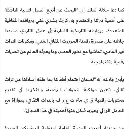
كما دعا جلالة الملك إلى “البحث عن أنجع السبل لتربية الناشئة
على أهمية تراثنا والاهتمام به، كإرث بشري غني بروافده الثقافية
المتعددة، وروابطه التاريخية الضاربة في عمق التاريخ، مشددا
جلالته على ضرورة رقمنة الموروث الثقافي الغني، ومكونات التراث
غير المادي، تماشيا مع تطور العصر، وما يعرفه العالم من تحديات
رقمية وتكنولوجية.
وأبرز جلالته أنه “لضمان اهتمام أطفالنا بما خلفه أسلافنا من تراث
ثقافي، يتعين مواكبة التحولات الرقمية، والانخراط في تقديم
محتويات رقمية ق ي مة، ت ع ر ف بالتراث الثقافي، بموازاة مع
الحامل الورقي وغيره، فلكل منها أهميته في هذا المجال”.
من جهتها، أعربت المديرة العامة لمنظمة اليونسكو، السيدة