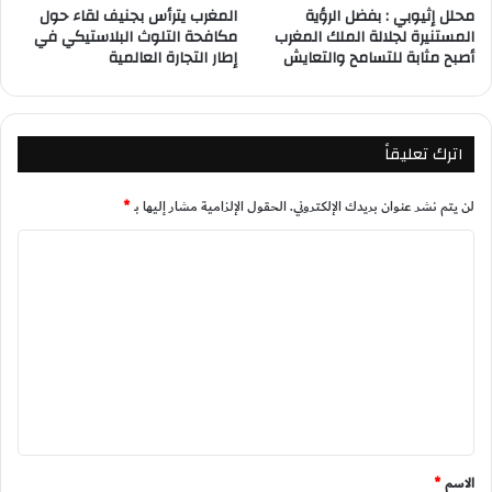
محلل إثيوبي : بفضل الرؤية
المغرب يترأس بجنيف لقاء حول
المستنيرة لجلالة الملك المغرب
مكافحة التلوث البلاستيكي في
أصبح مثابة للتسامح والتعايش
إطار التجارة العالمية
اترك تعليقاً
لن يتم نشر عنوان بريدك الإلكتروني.
الحقول الإلزامية مشار إليها بـ
*
ا
ل
ت
ع
ل
ي
ق
*
الاسم
*