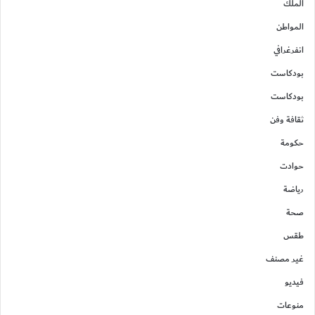
الملك
المواطن
انفرغرافي
بودكاست
بودكاست
ثقافة وفن
حكومة
حوادت
رياضة
صحة
طقس
غير مصنف
فيديو
منوعات