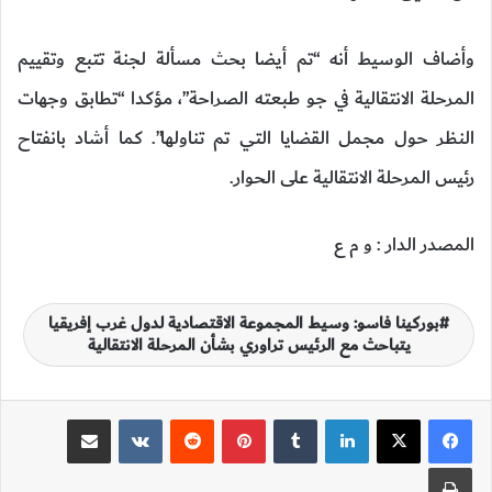
وأضاف الوسيط أنه “تم أيضا بحث مسألة لجنة تتبع وتقييم
المرحلة الانتقالية في جو طبعته الصراحة”، مؤكدا “تطابق وجهات
النظر حول مجمل القضايا التي تم تناولها”. كما أشاد بانفتاح
رئيس المرحلة الانتقالية على الحوار.
المصدر الدار : و م ع
بوركينا فاسو: وسيط المجموعة الاقتصادية لدول غرب إفريقيا
يتباحث مع الرئيس تراوري بشأن المرحلة الانتقالية
لينكدإن
‏Tumblr
بينتيريست
‏Reddit
‏VKontakte
مشاركة عبر البريد
طباعة