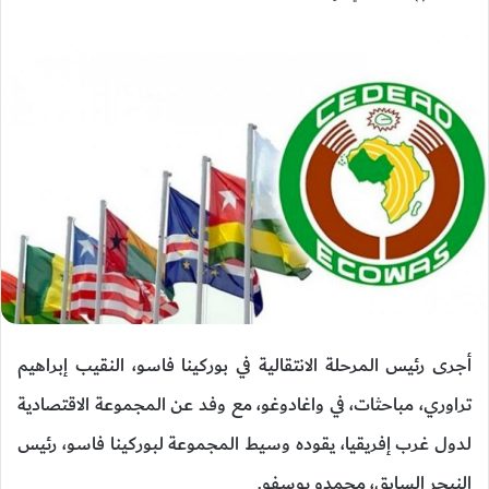
أجرى رئيس المرحلة الانتقالية في بوركينا فاسو، النقيب إبراهيم
تراوري، مباحثات، في واغادوغو، مع وفد عن المجموعة الاقتصادية
لدول غرب إفريقيا، يقوده وسيط المجموعة لبوركينا فاسو، رئيس
النيجر السابق، محمدو يوسفو.