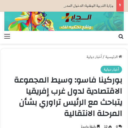
وزارة التربية الوطنية: الدخول المدرسي المقبل سیتم في موعده الرسمي المحدد سلفا طبقا لمقتضیات المقرر الوزاري رقم 047.26..
بحث عن
الق
الرئيسية
/
أخبار دولية
أخبار دولية
بوركينا فاسو: وسيط المجموعة
الاقتصادية لدول غرب إفريقيا
يتباحث مع الرئيس تراوري بشأن
المرحلة الانتقالية
0
12
دقيقة واحدة