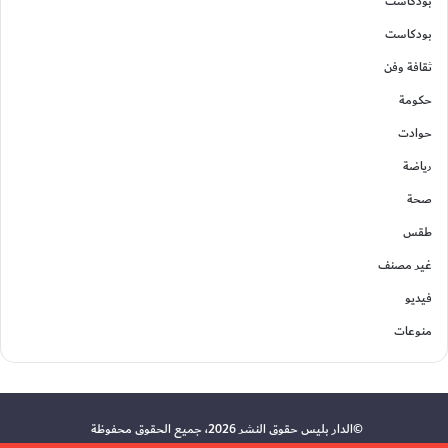
بودكاست
بودكاست
ثقافة وفن
حكومة
حوادت
رياضة
صحة
طقس
غير مصنف
فيديو
منوعات
©الدار بليس حقوق النشر 2026، جميع الحقوق محفوظة