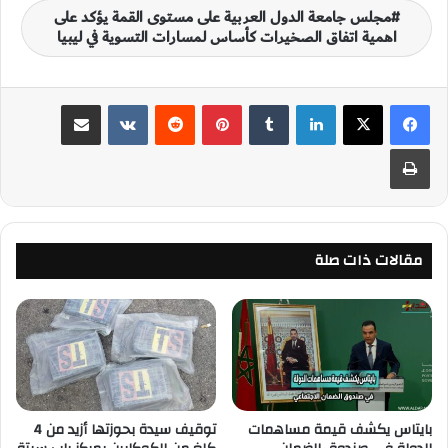
مجلس جامعة الدول العربية على مستوى القمة يؤكد على
اهمية اتفاق الصخيرات كأساس لمسارات التسوية في ليبيا
لينكدإن
‏Tumblr
بينتيريست
‏Reddit
‏VKontakte
مشاركة عبر البريد
طباعة
مقالات ذات صلة
بايتاس يكشف قيمة مساهمات
توقيف سيدة بحوزتها أزيد من 4