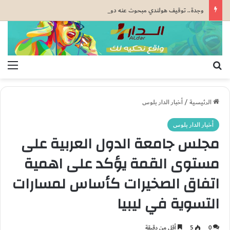
وجدة.. توقيف هولندي مبحوث عنه دولياً من طرف “الأنتربول” للاشتباه في ارتباطه بشبكة إجرامية عابرة للحدود
بحث عن
الق
الرئيسية
/
أخبار الدار بلوس
أخبار الدار بلوس
مجلس جامعة الدول العربية على
مستوى القمة يؤكد على اهمية
اتفاق الصخيرات كأساس لمسارات
التسوية في ليبيا
0
5
أقل من دقيقة