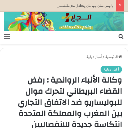
باريس سان جيرمان يتعادل مع مانشستر يونايتد قبل كأس السوبر الأوروبي
بحث عن
الق
الرئيسية
/
أخبار دولية
أخبار دولية
وكالة الأنباء الرواندية : رفض
القضاء البريطاني لتحرك موال
للبوليساريو ضد الاتفاق التجاري
بين المغرب والمملكة المتحدة
انتكاسة جديدة للانفصاليين