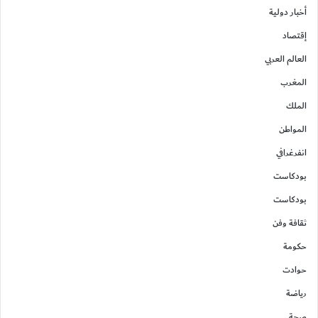
أخبار دولية
إقتصاد
العالم العربي
المغرب
الملك
المواطن
انفرغرافي
بودكاست
بودكاست
ثقافة وفن
حكومة
حوادت
رياضة
صحة