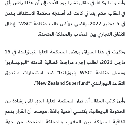
وأشارت الوكالة، في مقال نشر اليوم الأحد، إلى أن هذا الرفض يأتي
في أعقاب حكم إبتدائي كانت قد أصدرته محكمة الاستئناف بلندن
في 5 دجنبر 2022، يقضي برفض طلب منظمة “WSC” إبطال
الاتفاق التجاري بين المغرب والمملكة المتحدة.
وذكرت في هذا السياق برفض المحكمة العليا لنيوزيلندا، في 15
مارس 2021، لطلب إجراء مراجعة قضائية قدمته “البوليساريو”
وممثل منظمة “WSC بنيوزيلندا” ضد استثمارات صندوق
التقاعد النيوزلندي “New Zealand Superfund”.
وأبرز كاتب المقال أن قرار المحكمة العليا، الذي لقي إشادة من
الحكومة البريطانية، يكتسي أهمية بالغة، موضحا أن القرار يدعم
اتفاقية الشراكة بين المغرب والمملكة المتحدة، من جهة،