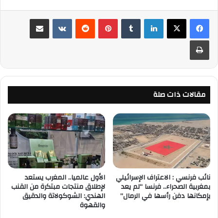
لينكدإن
‏Tumblr
بينتيريست
‏Reddit
‏VKontakte
مشاركة عبر البريد
طباعة
مقالات ذات صلة
نائب فرنسي : الاعتراف الإسرائيلي
الأول عالميا.. المغرب يستعد
بمغربية الصحراء.. فرنسا “لم يعد
لإطلاق منتجات مبتكرة من القنب
بإمكانها دفن رأسها في الرمال”
الهندي: الشوكولاتة والدقيق
والقهوة