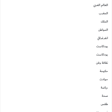
العالم العربي
المغرب
الملك
المواطن
انفرغرافي
بودكاست
بودكاست
ثقافة وفن
حكومة
حوادت
رياضة
صحة
طقس