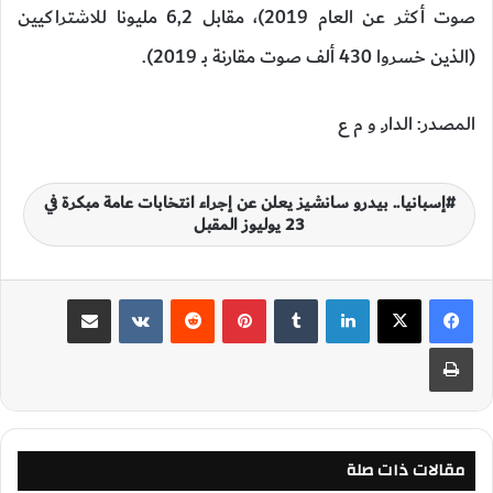
صوت أكثر عن العام 2019)، مقابل 6,2 مليونا للاشتراكيين
(الذين خسروا 430 ألف صوت مقارنة بـ 2019).
المصدر: الدارـ و م ع
إسبانيا.. بيدرو سانشيز يعلن عن إجراء انتخابات عامة مبكرة في
23 يوليوز المقبل
لينكدإن
‏Tumblr
بينتيريست
‏Reddit
‏VKontakte
مشاركة عبر البريد
طباعة
مقالات ذات صلة