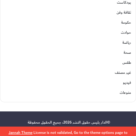
بودكاست
ثقافة وفن
حكومة
حوادت
رياضة
صحة
طقس
غير مصنف
فيديو
منوعات
©الدار بليس حقوق النشر 2026، جميع الحقوق محفوظة
Jannah Theme
License is not validated, Go to the theme options page to