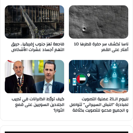
ناسا تكشف سر حفرة قطرها 10
فاجعة تهز جنوب إفريقيا.. حريق
أمتار على القمر
التهم أجساد عشرات الأشخاص
لليوم الـ21 عملية التصويت
كيف تورّط الكابرانات في تدريب
لمبادرة “النبض السيبراني” تتواصل
الجلادين السوريين على قمع
و الجميع مدعو للتصويت بكثافة
الثوار؟