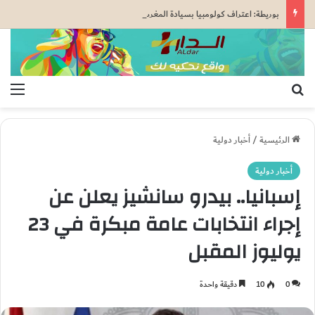
بوريطة: اعتراف كولومبيا بسيادة المغرب على صحرائه «قرار تاريخي»…
بحث عن
الق
الرئيسية
/
أخبار دولية
أخبار دولية
إسبانيا.. بيدرو سانشيز يعلن عن
إجراء انتخابات عامة مبكرة في 23
يوليوز المقبل
0
10
دقيقة واحدة