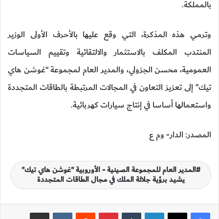
بالمملكة.
وترمي هذه المذكرة، التي وقع عليها بالأحرف الأولى الوزير
المنتدب المكلف بالاستثمار والالتقائية وتقييم السياسات
العمومية، محسن الجزولي، والمدير العام لمجموعة “غوشن هاي
تيك” إلى تعزيز التعاون في المجالات المرتبطة بالطاقات المتجددة
واستعمالها أساسا في إنتاج سيارات كهربائية.
المصدر: الدار- وم ع
المدير العام للمجموعة الصينية - الأوروبية "غوشن هاي تيك"
يشيد برؤية جلالة الملك في مجال الطاقات المتجددة
لينكدإن
‏Tumblr
بينتيريست
‏Reddit
‏VKontakte
مشاركة عبر البريد