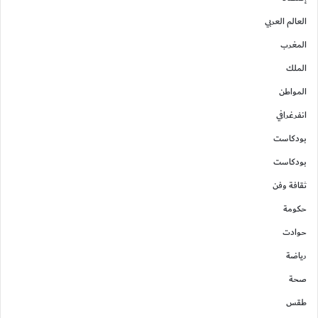
العالم العربي
المغرب
الملك
المواطن
انفرغرافي
بودكاست
بودكاست
ثقافة وفن
حكومة
حوادت
رياضة
صحة
طقس