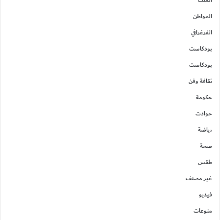
المواطن
انفرغرافي
بودكاست
بودكاست
ثقافة وفن
حكومة
حوادت
رياضة
صحة
طقس
غير مصنف
فيديو
منوعات