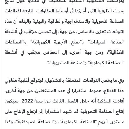
وأوضحت المندوبية السامية للتخطيط، في مذكرة حول نتائج
بحوث الظرفية التي أجرتها في أوساط المقاولات التابعة لقطاعات
الصناعة التحويلية والاستخراجية والطاقية والبيئية والبناء، أن هذه
التوقعات تعزى بالأساس، من جهة، إلى تحسن مرتقب في أنشطة
“صناعة السيارات” و”صنع الأجهزة الكهربائية” و”الصناعات
الغذائية”، ومن جهة أخرى، إلى انخفاض مرتقب في أنشطة
“الصناعة الكيماوية” و”صناعة المشروبات”.
وفي ما يخص التوقعات المتعلقة بالتشغيل، فيتوقع أغلبية مقاولي
هذا القطاع، عموما، استقرارا في عدد المشتغلين. من جهة أخرى،
أفادت المذكرة أنه خلال الفصل الثالث من سنة 2022، سيكون
إنتاج الصناعة التحويلية قد شهد استقرارا إثر ارتفاع الإنتاج على
مستوى فروع “الصناعة الكيماوية”، و”الصناعة الصيدلانية”، وكذا