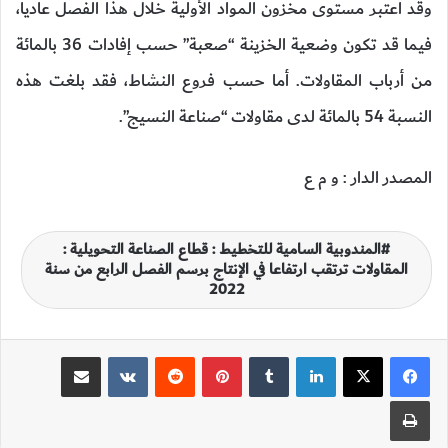
وقد اعتبر مستوى مخزون المواد الأولية خلال هذا الفصل عاديا،
فيما قد تكون وضعية الخزينة “صعبة” حسب إفادات 36 بالمائة
من أرباب المقاولات. أما حسب فروع النشاط، فقد بلغت هذه
النسبة 54 بالمائة لدى مقاولات “صناعة النسيج”.
المصدر الدار : و م ع
المندوبية السامية للتخطيط : قطاع الصناعة التحويلية :
المقاولات ترتقب ارتفاعا في الإنتاج برسم الفصل الرابع من سنة
2022
لينكدإن
‏Tumblr
بينتيريست
‏Reddit
‏VKontakte
مشاركة عبر البريد
طباعة