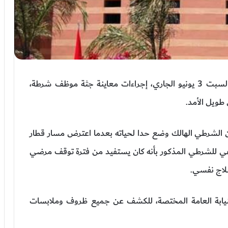
تعلن ولاية أمن مراكش أن مصالحها باشرت، يوم السبت 3 يونيو الجاري، إجراءات معاينة جثة موظف شرطة،
طويل الأمد.
أن الشرطي الهالك وضع حدا لحياته بعدما اعترض مسار قطار
يفي للشرطي المذكور بأنه كان يستفيد من فترة توقف مرضي
يابة العامة المختصة، للكشف عن جميع ظروف وملابسات