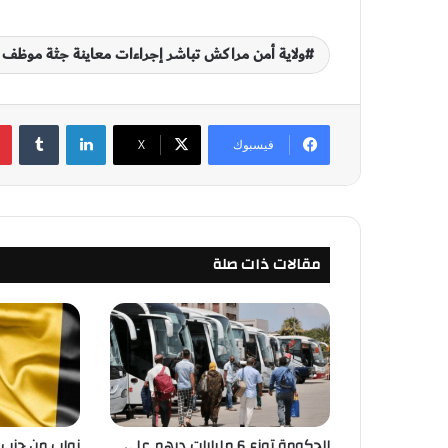
ولاية أمن مراكش تباشر إجراءات معاينة جثة موظف
لينكدإن
‏Tumblr
فيسبوك
‫X
مقالات ذات صلة
الحكومة توزع 6 مليارات درهم على
نواب من حزب “