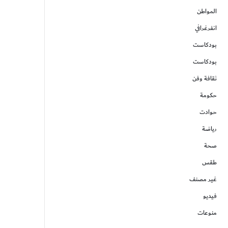
المواطن
انفرغرافي
بودكاست
بودكاست
ثقافة وفن
حكومة
حوادت
رياضة
صحة
طقس
غير مصنف
فيديو
منوعات