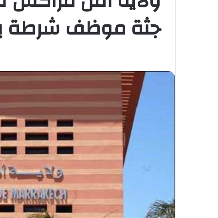
ولاية أمن مراكش تب
جثة موظف شرطة بر