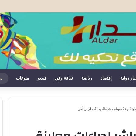
سب أقوى حلفائه… وسبتة ومليلية أصبحتا عبئاً على إسبانيا
بار دولية
إقتصاد
رياضة
ثقافة وفن
فيديو
منوعات
عاينة جثة موظف شرطة برتبة حارس أمن