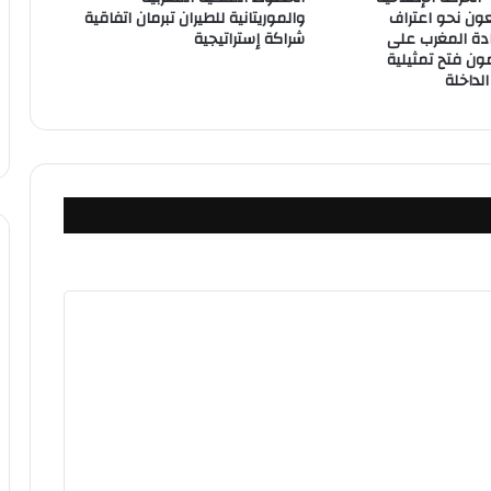
ون نحو اعتراف
والموريتانية للطيران تبرمان اتفاقية
دة المغرب على
شراكة إستراتيجية
ون فتح تمثيلية
لداخلة