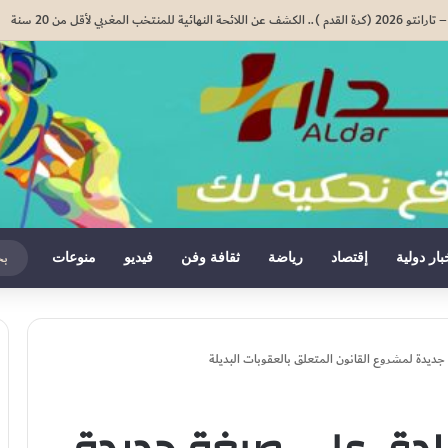
المدرسي المقبل سیتم في موعده الرسمي المحدد سلفا طبقا لمقتضیات المقرر الوزاري رقم 047.26..
بار دولية
إقتصاد
رياضة
ثقافة وفن
فيديو
منوعات
دة لمشروع القانون المتعلق بالعقوبات البديلة