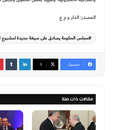
المصدر: الدارـ و م ع
مجلس الحكومة يصادق على صيغة جديدة لمشروع القا
لينكدإن
‏Tumblr
فيسبوك
‫X
مقالات ذات صلة