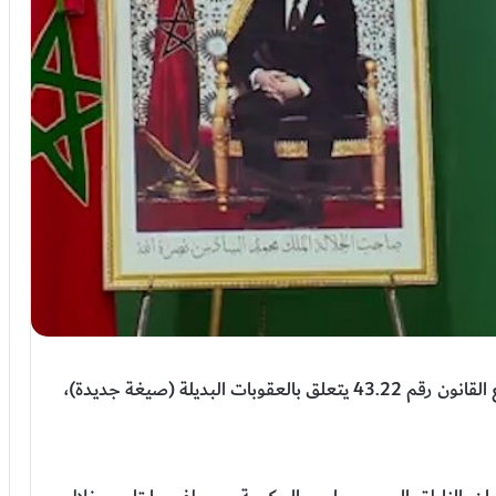
صادق مجلس الحكومة، اليوم الخميس، على مشروع القانون رقم 43.22 يتعلق بالعقوبات البديلة (صيغة جديدة)،