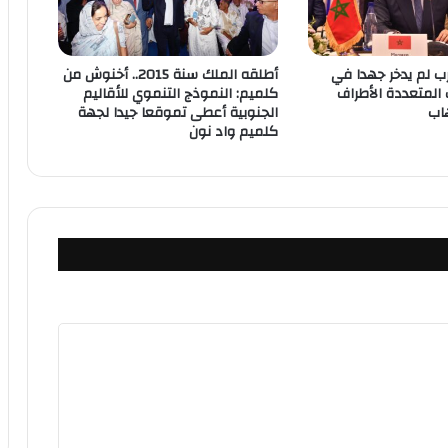
رب لم يدخر جهدا في
أطلقه الملك سنة 2015.. أخنوش من
 المتعددة الأطراف
كلميم: النموذج التنموي للأقاليم
اب
الجنوبية أعطى تموقعا جيدا لجهة
كلميم واد نون