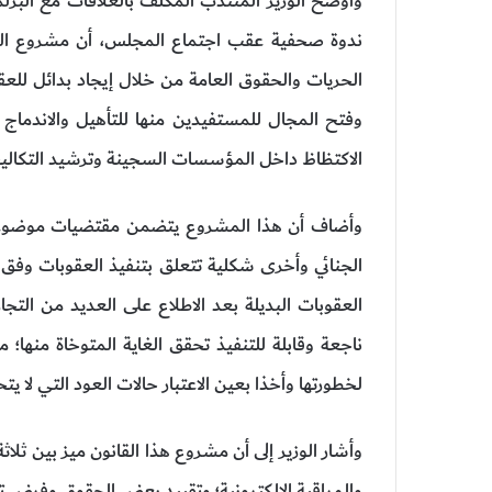
وأوضح الوزير المنتدب المكلف بالعلاقات مع البر
ندوة صحفية عقب اجتماع المجلس، أن مشروع القان
الحريات والحقوق العامة من خلال إيجاد بدائل للعقو
وفتح المجال للمستفيدين منها للتأهيل والاندم
الاكتظاظ داخل المؤسسات السجينة وترشيد التكالي
وأضاف أن هذا المشروع يتضمن مقتضيات موضوعية 
الجنائي وأخرى شكلية تتعلق بتنفيذ العقوبات وفق
العقوبات البديلة بعد الاطلاع على العديد من الت
ناجعة وقابلة للتنفيذ تحقق الغاية المتوخاة منها؛ مع
لخطورتها وأخذا بعين الاعتبار حالات العود التي لا ي
وأشار الوزير إلى أن مشروع هذا القانون ميز بين ثلاث
والمراقبة الالكترونية؛ وتقييد بعض الحقوق وفرض تدابي