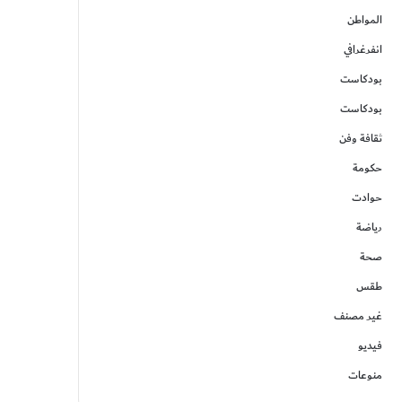
المواطن
انفرغرافي
بودكاست
بودكاست
ثقافة وفن
حكومة
حوادت
رياضة
صحة
طقس
غير مصنف
فيديو
منوعات