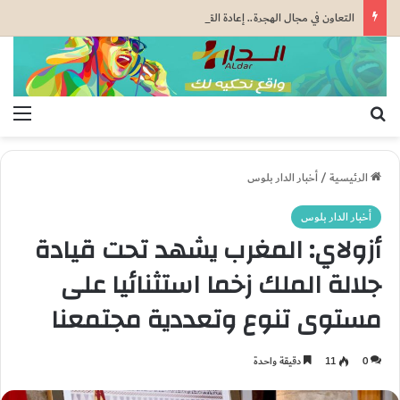
التعاون في مجال الهجرة.. إعادة القاصرين غير المرفوقين مسألة مبدأ قائمة على التعليمات الملكية السامية (مصدر دبلوماسي)
بحث عن
الق
الرئيسية
/
أخبار الدار بلوس
أخبار الدار بلوس
أزولاي: المغرب يشهد تحت قيادة
جلالة الملك زخما استثنائيا على
مستوى تنوع وتعددية مجتمعنا
0
11
دقيقة واحدة