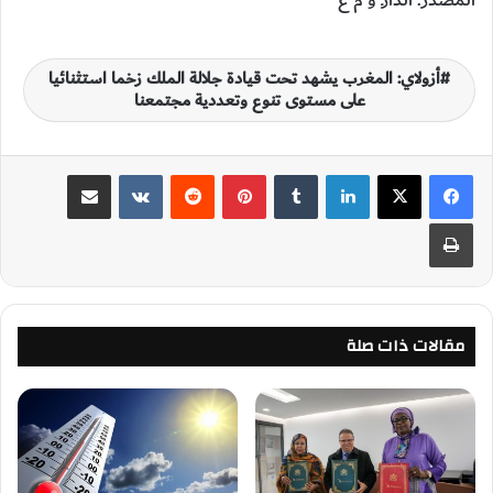
أزولاي: المغرب يشهد تحت قيادة جلالة الملك زخما استثنائيا
على مستوى تنوع وتعددية مجتمعنا
لينكدإن
‏Tumblr
بينتيريست
‏Reddit
‏VKontakte
مشاركة عبر البريد
طباعة
مقالات ذات صلة