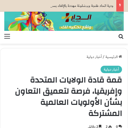
ودية اتحاد طنجة وبرشلونة مهددة بالإلغاء بسبب تطورات الأوضاع في سبتة المحتلة
بحث عن
الق
الرئيسية
/
أخبار دولية
أخبار دولية
قمة قادة الولايات المتحدة
وإفريقيا، فرصة لتعميق التعاون
بشأن الأولويات العالمية
المشتركة
0
2
2 دقائق