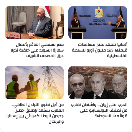
ألمانيا تتعهد بمنح مساعدات
مصر تستدعي القائم بأعمال
قيمتها 125 مليون أورو للسلطة
سفارة السويد على خلفية تكرار
الفلسطينية
حرق المصحف الشريف
الحرب على إيران… واشنطن تقترب
من أجل تطوير التبادل الطاقي..
من تصنيف البوليساريو على
المغرب يستعد لإطلاق خطين
قوائمها السوداء؟
جديدين للربط الكهربائي بين إسبانيا
والبرتغال