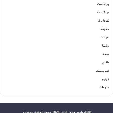
بودكاست
بودكاست
ثقافة وفن
حكومة
حوادت
رياضة
صحة
طقس
غير مصنف
فيديو
منوعات
©الدار بليس حقوق النشر 2026، جميع الحقوق محفوظة