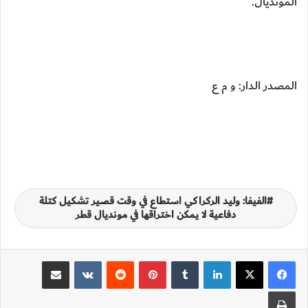
المونديال.
المصدر الدار: و م ع
الفيفا: وليد الركراكي استطاع في وقت قصير تشكيل كتلة
دفاعية لا يمكن اختراقها في مونديال قطر
لينكدإن
‏Tumblr
بينتيريست
‏Reddit
‏VKontakte
مشاركة عبر البريد
طباعة