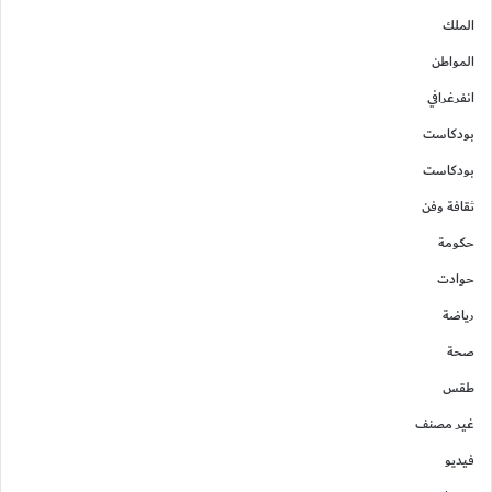
الملك
المواطن
انفرغرافي
بودكاست
بودكاست
ثقافة وفن
حكومة
حوادت
رياضة
صحة
طقس
غير مصنف
فيديو