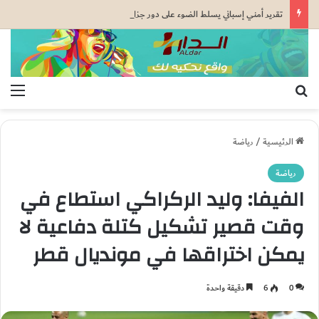
تقرير أمني إسباني يسلط الضوء على دور جزائري في التنسيق الرقمي لأحداث سبتة..
بحث عن
الق
الرئيسية
/
رياضة
رياضة
الفيفا: وليد الركراكي استطاع في
وقت قصير تشكيل كتلة دفاعية لا
يمكن اختراقها في مونديال قطر
0
6
دقيقة واحدة