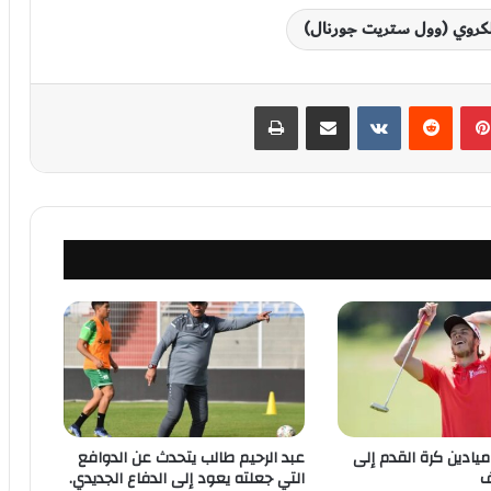
الكروي (وول ستريت جورنال)
بينتيريست
‏Reddit
‏VKontakte
مشاركة عبر البريد
طباعة
ميادين كرة القدم إلى
عبد الرحيم طالب يتحدث عن الدوافع
ف
التي جعلته يعود إلى الدفاع الجديدي.