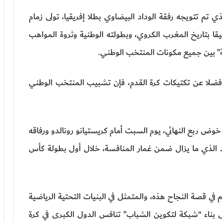
 تم تتويجه رفقة الوداد البيضاوي بطلا إفريقيا، تولى زمام
قا بتاريخ المغرب الكروي، وبطولته الوطنية وثروة المواهب
ثقة” بين جميع مكونات المنتخب الوطني.
وفضلا عن تكتيكات كرة القدم، فإن تشبيب المنتخب الوطني
وض ربع النهائي، يوم السبت أمام كريستيانو رونالدو ورفاقه
وحيد الذي ما يزال ضمن غمار المنافسة، خلال أول بطولة كأس
 قصة النجاح هذه، والمتمثل في البنيات التحتية الرياضية
 بناء “شبكة لتكوين الشباب” تنافس الدول الكبرى في كرة