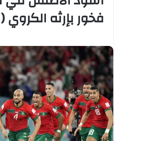
أسود الأطلس في ال
فخور بإرثه الكروي 