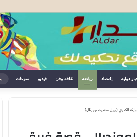
سب أقوى حلفائه… وسبتة ومليلية أصبحتا عبئاً على إسبانيا
بار دولية
إقتصاد
رياضة
ثقافة وفن
فيديو
منوعات
بإرثه الكروي (وول ستريت جورنال)