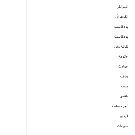
المواطن
انفرغرافي
بودكاست
بودكاست
ثقافة وفن
حكومة
حوادت
رياضة
صحة
طقس
غير مصنف
فيديو
منوعات