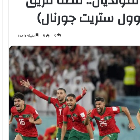
مونديال.. قصة فريق
(وول ستريت جورنال)
0
6
دقيقة واحدة