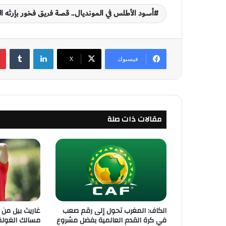
أسود الأطلس في المونديال.. قصة فريق فخور بإرثه 
لينكدإن
‏Tumblr
فيسبوك
‫X
مقالات ذات صلة
الكاف: المغرب تحول إلى رقم صعب
غاريث بيل من 
في كرة القدم العالمية بفضل مشروع
مسالك الغول