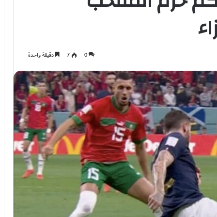
كم حرم المنتخب
اء
0
7
دقيقة واحدة