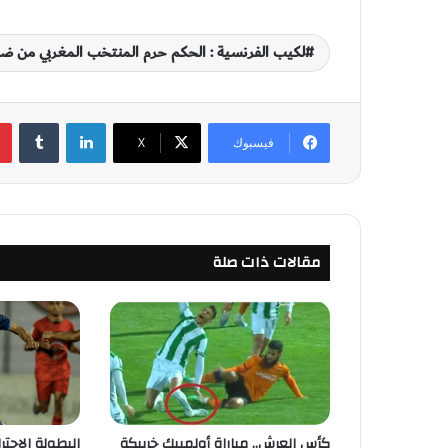
لكيب الفرنسية : الحكم حرم المنتخب المغربي من ضر
لينكدإن
‏Tumblr
فيسبوك
‫X
مقالات ذات صلة
كأس العرش.. مباراة أولمبيك خريبكة
البطولة الاحت