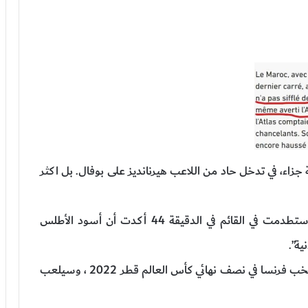
اء، في تدخل حاد من اللاعب هيرنانديز على بوفال. بل اكثر
وأضافت صحيفة” ليكيب”:” محاولة الياميق التي استطدمت في القائم في الدقيقة 44 أكدت أن أسود الأطلس
ية”.
وكان المنتخب الوطني المغربي انهزم امس امام منتخب فرنسا في نصف نهائي كأس العالم قطر 2022 ، وسيلعب