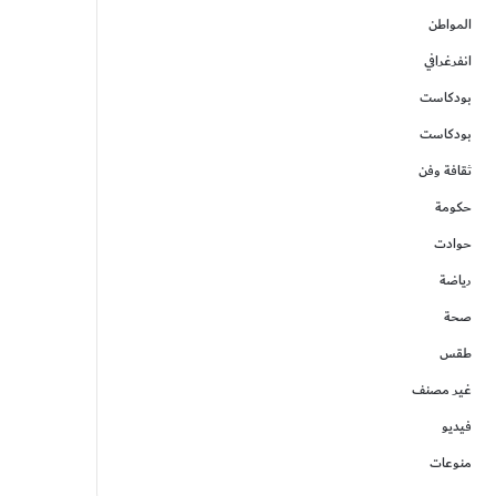
المواطن
انفرغرافي
بودكاست
بودكاست
ثقافة وفن
حكومة
حوادت
رياضة
صحة
طقس
غير مصنف
فيديو
منوعات