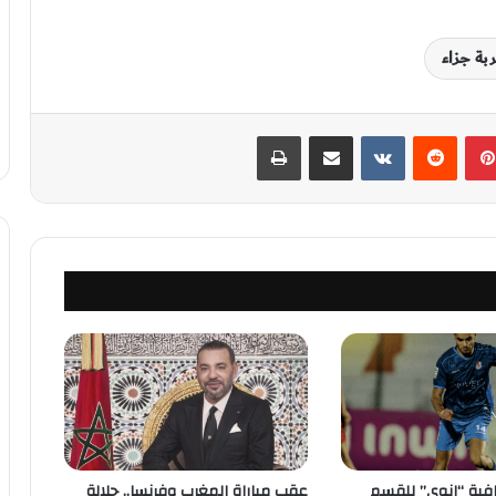
بة جزاء
بينتيريست
‏Reddit
‏VKontakte
مشاركة عبر البريد
طباعة
رافية “إنوي” للقسم
عقب مباراة المغرب وفرنسا.. جلالة