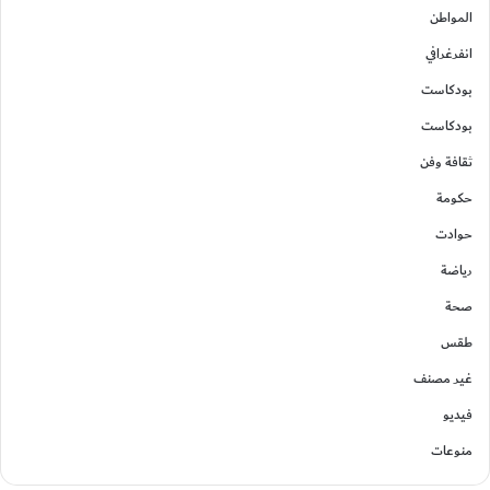
المواطن
انفرغرافي
بودكاست
بودكاست
ثقافة وفن
حكومة
حوادت
رياضة
صحة
طقس
غير مصنف
فيديو
منوعات