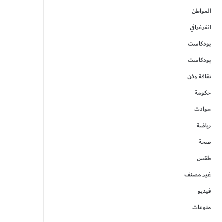
المواطن
انفرغرافي
بودكاست
بودكاست
ثقافة وفن
حكومة
حوادت
رياضة
صحة
طقس
غير مصنف
فيديو
منوعات