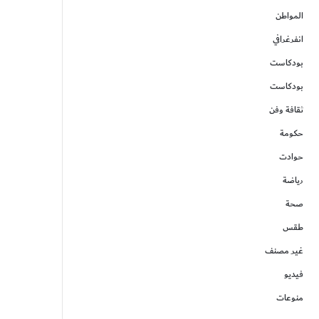
المواطن
انفرغرافي
بودكاست
بودكاست
ثقافة وفن
حكومة
حوادت
رياضة
صحة
طقس
غير مصنف
فيديو
منوعات