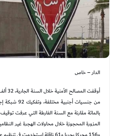
الدار – خاص
و156 محركا بحريا و61 ناقلة استخدمت في تنظيم عمليات الهجرة.