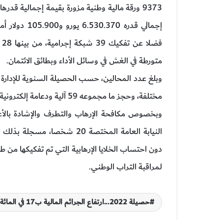
متورطة في الغش في وسائل الأداء وبطائق الائتمان.
مختلفة، وحجز ما مجموعه 59 آلية ودعامة إلكترونية لاستخدامها في القرصنة والتزوير والأداء التدليسي.
وبخصوص مكافحة الإرهاب والتطرف والإشادة بالأعما
دون احتساب الخلايا الإرهابية التي تم تفكيكها من ط
لمراقبة التراب الوطني.
حصيلة 2022...ارتفاع الجرائم المالية ب17 في المائة وتراجع جرائم الارهاب ب 23 في المائة