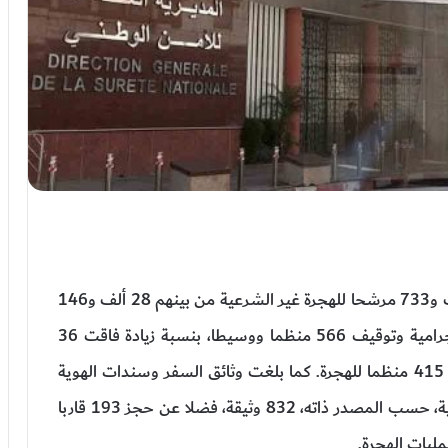
أوقفت المصالح الأمنية خلال السنة الجارية، 32 ألف و733 مرشحا للهجرة غير الشرعية من بينهم 28 ألف و146
من جنسيات أجنبية مختلفة، وتفكيك 92 شبكة إجرامية وتوقيف 566 منظما ووسيطا، بنسبة زيادة فاقت 36
بالمائة مقارنة مع السنة الفارطة التي عرفت توقيف 415 منظما للهجرة. كما بلغت وثائق السفر وسندات الهوية
المزورة المحجوزة خلال محاولات الهجرة غير النظامية، حسب المصدر ذاته، 832 وثيقة، فضلا عن حجز 193 قاربا