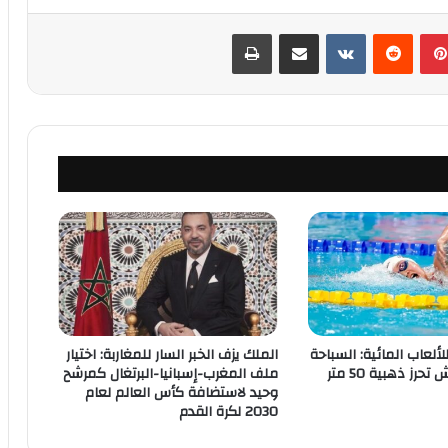
بينتيريست
‏Reddit
‏VKontakte
مشاركة عبر البريد
طباعة
لألعاب المائية: السباحة
الملك يزف الخبر السار للمغاربة: اختيار
الأمريكية وولش تحرز ذهبية 50 متر
ملف المغرب-إسبانيا-البرتغال كمرشح
وحيد لاستضافة كأس العالم لعام
2030 لكرة القدم