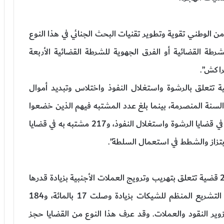
من الوطني تقوية وتطوير تقنيات البحث الجنائي في هذا النوع
رطة القضائية أو الفرق الجهوية للشرطة القضائية الأربعة
مراكش”.
لحصيلة أن هذه الفرق “عالجت 453 قضية تتعلق بالرشوة واستغلال النفوذ واختلاس وتبديد أموال
 بنسبة زيادة ناهزت 17 بالمائة مع السنة المنصرمة، بينما بلغ عدد المشتبه فيهم الذين خضعوا
للبحث في هذه القضايا 595 شخصا، من بينهم 296 في قضايا الرشوة واستغلال النفوذ، و217 مشتبه به في قضايا
عالجت مصالح الأمن الوطني خلال السنة الجارية 27 قضية تتعلق بتهريب وترويج العملات الأجنبية بزيادة قدرها
17 بالمائة، و53 ألف و449 قضية تتعلق بمخالفة التشريع المنظم للشيكات بزيادة وصلت 17 بالمائة، و184
داء، و208 قضية تتعلق بتزوير النقود والعملات. وقد عرف هذا النوع من القضايا حجز