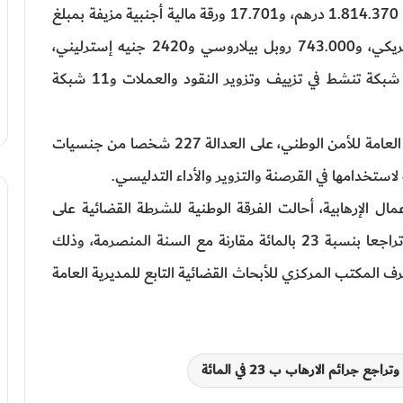
9373 ورقة مالية وطنية مزورة بقيمة إجمالية قدرها 1.814.370 درهم، و17.701 ورقة مالية أجنبية مزيفة بمبلغ
إجمالي قدره 6.530.370 يورو و105.900 دولار أمريكي، و743.000 روبل بيلاروسي و2420 جنيه إسترليني،
فضلا عن تفكيك 39 شبكة إجرامية، من بينها 28 شبكة تنشط في تزييف وتزوير النقود والعملات و11 شبكة
وبلغ عدد المحالين، حسب الحصيلة السنوية للإدارة العامة للأمن الوطني، على العدالة 227 شخصا من جنسيات
ل الإرهابية، أحالت الفرقة الوطنية للشرطة القضائية على
النيابة العامة المختصة 20 شخصا، مسجلة بذلك تراجعا بنسبة 23 بالمائة مقارنة مع السنة المنصرمة، وذلك
رف المكتب المركزي للأبحاث القضائية التابع للمديرية العامة