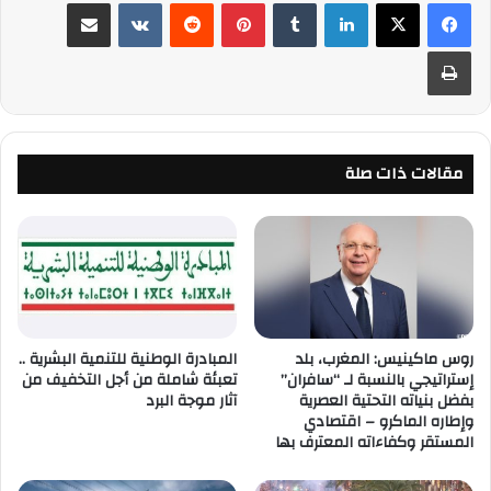
لينكدإن
‏Tumblr
بينتيريست
‏Reddit
‏VKontakte
مشاركة عبر البريد
طباعة
مقالات ذات صلة
روس ماكينيس: المغرب، بلد
المبادرة الوطنية للتنمية البشرية ..
إستراتيجي بالنسبة لـ “سافران”
تعبئة شاملة من أجل التخفيف من
بفضل بنياته التحتية العصرية
آثار موجة البرد
وإطاره الماكرو – اقتصادي
المستقر وكفاءاته المعترف بها