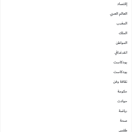
إقتصاد
العالم العربي
المغرب
الملك
المواطن
انفرغرافي
بودكاست
بودكاست
ثقافة وفن
حكومة
حوادت
رياضة
صحة
طقس