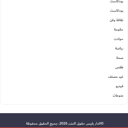
بودكاست
بودكاست
ثقافة وفن
حكومة
حوادت
رياضة
صحة
طقس
غير مصنف
فيديو
منوعات
©الدار بليس حقوق النشر 2026، جميع الحقوق محفوظة