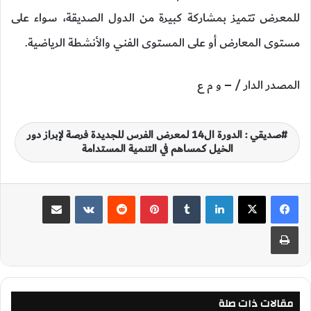
للمعرض تتميز بمشاركة كبيرة من الدول الصديقة، سواء على
مستوى المعارض أو على المستوى الفني والأنشطة الرياضية.
المصدر الدار / – و م ع
صديقي : الدورة ال14 لمعرض الفرس للجديدة فرصة لإبراز دور
الخيل كمساهم في التنمية المستدامة
لينكدإن
‏Tumblr
بينتيريست
‏Reddit
‏VKontakte
مشاركة عبر البريد
طباعة
مقالات ذات صلة