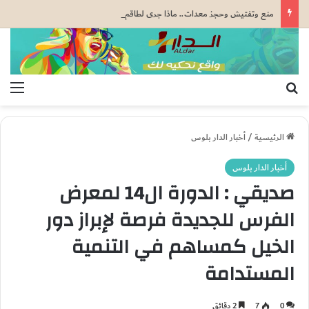
منع وتفتيش وحجز معدات.. ماذا جرى لطاقم “دوزيم” أثناء دخوله سبتة المحتلة؟
بحث عن
الق
الرئيسية
/
أخبار الدار بلوس
أخبار الدار بلوس
صديقي : الدورة ال14 لمعرض
الفرس للجديدة فرصة لإبراز دور
الخيل كمساهم في التنمية
المستدامة
0
7
2 دقائق