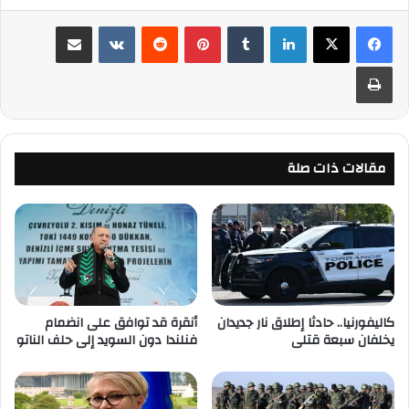
لينكدإن
‏Tumblr
بينتيريست
‏Reddit
‏VKontakte
مشاركة عبر البريد
طباعة
مقالات ذات صلة
كاليفورنيا.. حادثا إطلاق نار جديدان
أنقرة قد توافق على انضمام
يخلفان سبعة قتلى
فنلندا دون السويد إلى حلف الناتو