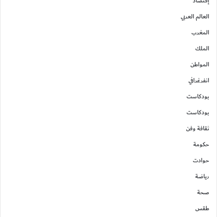
إقتصاد
العالم العربي
المغرب
الملك
المواطن
انفرغرافي
بودكاست
بودكاست
ثقافة وفن
حكومة
حوادت
رياضة
صحة
طقس