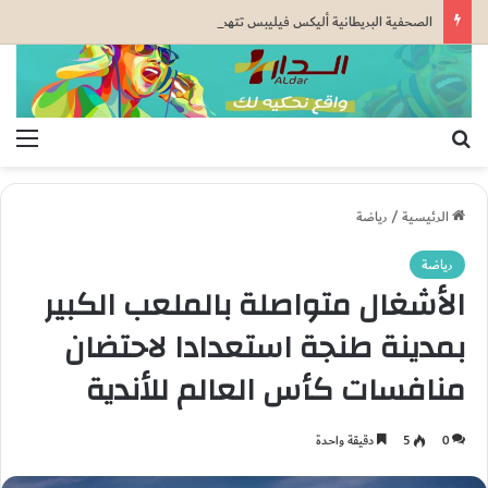
الصحفية البريطانية أليكس فيليبس تتهم الجزائر بتوظيف الهجرة غير النظامية: حذّرت من تحالفها مع إيران وروسيا
بحث عن
الق
الرئيسية
/
رياضة
رياضة
الأشغال متواصلة بالملعب الكبير
بمدينة طنجة استعدادا لاحتضان
منافسات كأس العالم للأندية
0
5
دقيقة واحدة