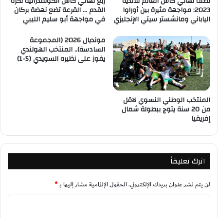
نصف نهائي كأس العالم للأندية
ربع نهائي كأس الكونفدرالية لكرة
2023: مواجهة مثيرة بين أوراوا
القدم … القرعة تضع نهضة بركان
الياباني ومانشستر سيتي الإنجليزي
في مواجهة أبو سليم الليبي
مونديال 2026 (المجموعة
السادسة).. المنتخب الهولندي
يفوز على نظيره السويدي (5-1)
المنتخب الوطني النسوي لاقل
من 20 سنة يتوج ببطولة شمال
إفريقيا
اترك تعليقاً
لن يتم نشر عنوان بريدك الإلكتروني.
الحقول الإلزامية مشار إليها بـ
*
ا
ل