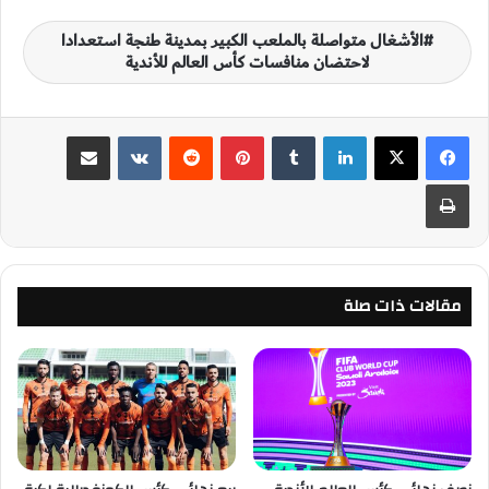
الأشغال متواصلة بالملعب الكبير بمدينة طنجة استعدادا
لاحتضان منافسات كأس العالم للأندية
لينكدإن
‏Tumblr
بينتيريست
‏Reddit
‏VKontakte
مشاركة عبر البريد
طباعة
مقالات ذات صلة