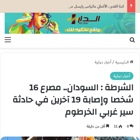
كرة القدم.. الألماني ماتياس يايسل مدربا جديدا لنيوكاسل يونايتد خلفا لإيدي هاو
بحث عن
الق
الرئيسية
/
أخبار دولية
أخبار دولية
الشرطة : السودان.. مصرع 16
شخصا وإصابة 19 آخرين في حادثة
سير غربي الخرطوم
0
11
أقل من دقيقة