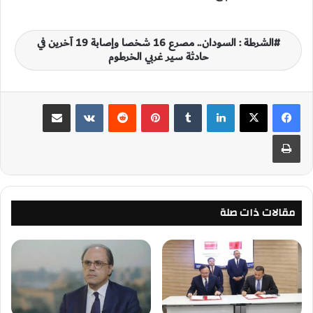
الشرطة : السودان.. مصرع 16 شخصا وإصابة 19 آخرين في
حادثة سير غربي الخرطوم
لينكدإن
‏Tumblr
بينتيريست
‏Reddit
‏VKontakte
مشاركة عبر البريد
طباعة
مقالات ذات صلة