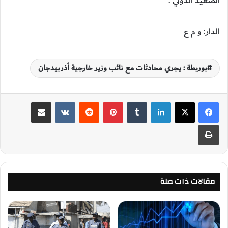
الصعيد الدولي”.
الدار: و م ع
بوريطة : يجري محادثات مع نائب وزير خارجية أذربيدجان
لينكدإن
‏Tumblr
بينتيريست
‏Reddit
‏VKontakte
مشاركة عبر البريد
طباعة
مقالات ذات صلة