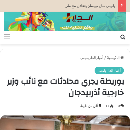
باريس سان جيرمان يتعادل مع مانشستر يونايتد قبل كأس السوبر الأوروبي
بحث عن
الق
الرئيسية
/
أخبار الدار بلوس
أخبار الدار بلوس
بوريطة يجري محادثات مع نائب وزير
خارجية أذربيدجان
0
12
أقل من دقيقة