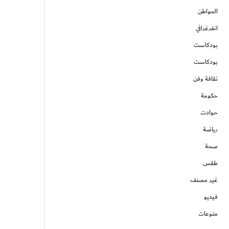
المواطن
انفرغرافي
بودكاست
بودكاست
ثقافة وفن
حكومة
حوادت
رياضة
صحة
طقس
غير مصنف
فيديو
منوعات