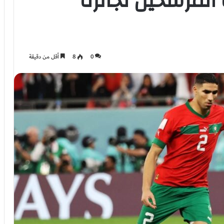
لمرشحين لجائزة
0
8
أقل من دقيقة