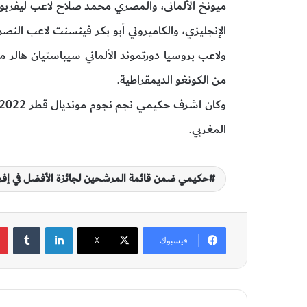
ميونخ الألمانى، والمصري محمد صلاح لاعب ليفرب
الإنجليزي، والكاميروني أبو بكر فينسنت لاعب النصر
ولاعب بروسيا دورتموند الألماني سيباستيان هالر 
من الكونغو الديمقراطية.
المغربي.
حكيمي ضمن قائمة المرشحين لجائزة الأفضل في إفري
لينكدإن
‏Tumblr
فيسبوك
‫X