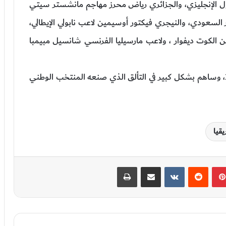
ول الإنجليزي، والجزائري رياض محرز مهاجم مانشستر سيتي
 السعودي، والنيجري فيكتور أوسيمين لاعب نابولي الإيطالي،
من الكوت ديفوار ، ولاعب مارسيليا الفرنسي شانسيل مبيمبا
وكان اشرف حكيمي نجم نجوم مونديال قطر 2022، وساهم بشكل كبير في التألق الذي صنعه المنتخب الوطني
قيا
بينتيريست
‏Reddit
‏VKontakte
مشاركة عبر البريد
طباعة