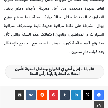
نقاط عديدة ومحددة، من أجل معاينة الأجواء ومنع بعض
التجاوزات المعتادة خلال عطلة نهاية السنة، كما سيتم توزيع
رجال الشرطة على نقاط مراقبة عديدة ثابتة ومتحركة، لمراقبة
السيارات و المواطنين، وتامين احتفالات هذه السنة والتي تأتي
بعد رفع قيود جائحة كورونا ، وهو ما سيسمح للجميع بالإحتفال
بعد غياب دام سنتين .
الرباط .. إنزال أمني في الشوارع ومداخل المدينة لتأمين
احتفالات المغاربة بليلة رأس السنة
لينكدإن
‏Tumblr
بينتيريست
‏Reddit
‏VKontakte
مشاركة عبر البريد
طباعة