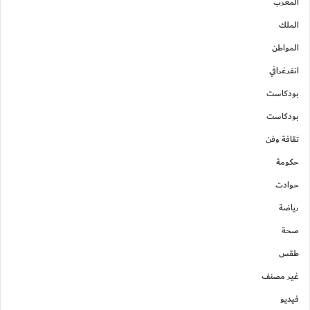
المغرب
الملك
المواطن
انفرغرافي
بودكاست
بودكاست
ثقافة وفن
حكومة
حوادت
رياضة
صحة
طقس
غير مصنف
فيديو