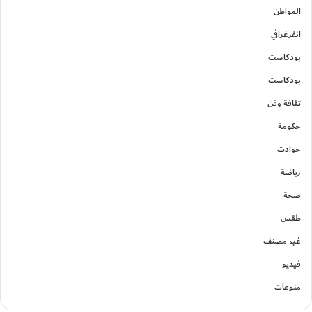
المواطن
انفرغرافي
بودكاست
بودكاست
ثقافة وفن
حكومة
حوادت
رياضة
صحة
طقس
غير مصنف
فيديو
منوعات