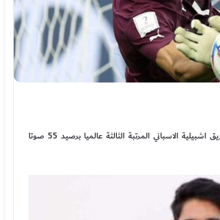
احتل ياسين بونو حامي عرين اسود الأطلس و فريق اشبيلية الاسباني المرتبة الثالثة عالميا برصيد 55 صوتا