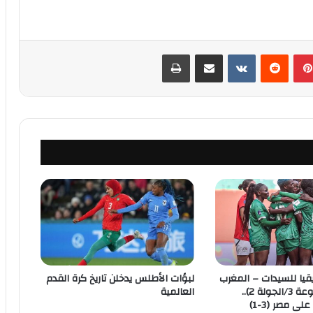
بينتيريست
‏Reddit
‏VKontakte
مشاركة عبر البريد
طباعة
قيا للسيدات – المغرب
لبؤات الأطلس يدخلن تاريخ كرة القدم
2026 (المجموعة 3/الجولة 2)..
العالمية
ى مصر (3-1)