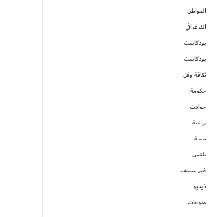
المواطن
انفرغرافي
بودكاست
بودكاست
ثقافة وفن
حكومة
حوادت
رياضة
صحة
طقس
غير مصنف
فيديو
منوعات