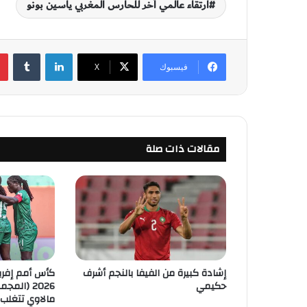
ارتقاء عالمي آخر للحارس المغربي ياسين بونو
لينكدإن
‏Tumblr
فيسبوك
‫X
مقالات ذات صلة
إشادة كبيرة من الفيفا بالنجم أشرف
كأس أمم إفري
حكيمي
مالاوي تتغلب عل