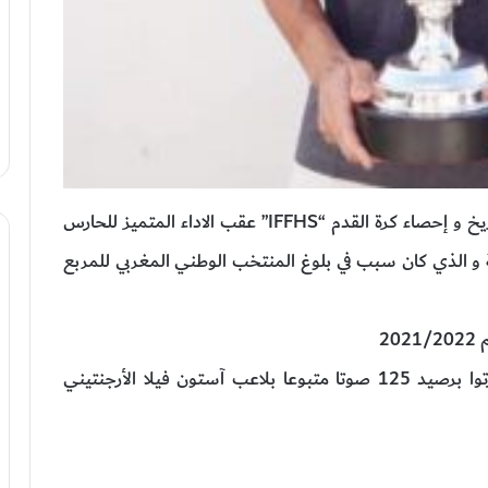
و جاء هذا التتويج الذي أعلن عنه الاتحاد الدولي لتاريخ و إحصاء كرة القدم “IFFHS” عقب الاداء المتميز للحارس
20 و تصدياته الحاسمة و الذي كان سبب في بلوغ المنتخب الوطني المغربي للمربع
2
و جاء في المرتبة الاولى الحارس البلجيكي تيبو كورتوا برصيد 125 صوتا متبوعا بلاعب آستون فيلا الأرجنتيني