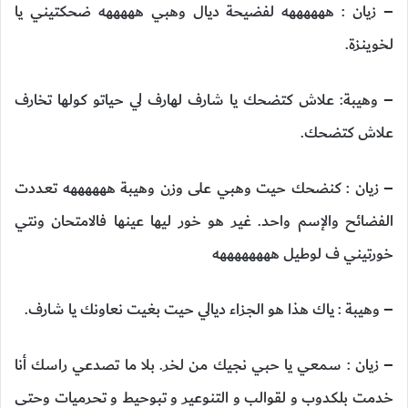
– زيان : ههههههه لفضيحة ديال وهبي هههههه ضحكتيني يا
لخوينزة.
– وهيبة: علاش كتضحك يا شارف لهارف لي حياتو كولها تخارف
علاش كتضحك.
– زيان : كنضحك حيت وهبي على وزن وهيبة ههههههه تعددت
الفضائح والإسم واحد. غير هو خور ليها عينها فالامتحان ونتي
خورتيني ف لوطيل ههههههههه
– وهيبة : ياك هذا هو الجزاء ديالي حيت بغيت نعاونك يا شارف.
– زيان : سمعي يا حبي نجيك من لخر. بلا ما تصدعي راسك أنا
خدمت بلكدوب و لقوالب و التنوعير و تبوحيط و تحرميات وحتى