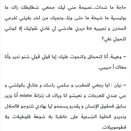
حاجة ما شدات…نصيحة مني ليك جمعي شطايطك راك ما
بوليسية ما شيخة ما حتى وزة…ونجيك من لخر بغيتي تفرعي
المخزن و تجيبيه ko ديري هادشي لي غادي نقوليك إلا كونتي
كتموتي علي؟
– وهيبة: أنا كنحماق وكنموت عليك إوا قولي قولي شنو ندير وأنا
معاك أ حبيبي.
– زيان : اوا رجعي للمغرب و سلمي راسك و عتارفي بكولشي و
جي عندي للعرجات و نعيشو انا وياك ف زنزانة mixte أنا وزير
سابق فحقوق الإنسان و يقدرو يسمحو ليا بهادي نتزوجو فالحلال
ونديرو الخلوة الشرعية على خاطرنا بلا شوهة فلوطيلات ولا
فطوموبيلات.