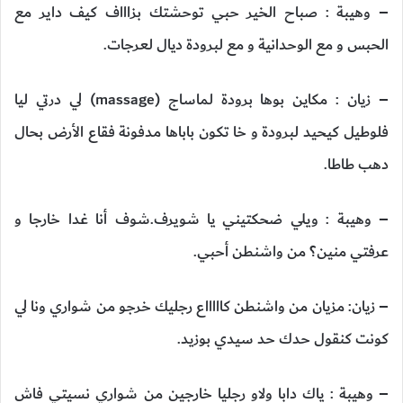
– وهيبة : صباح الخير حبي توحشتك بزاااف كيف داير مع
الحبس و مع الوحدانية و مع لبرودة ديال لعرجات.
– زيان : مكاين بوها برودة لماساج (massage) لي درتي ليا
فلوطيل كيحيد لبرودة و خا تكون باباها مدفونة فقاع الأرض بحال
دهب طاطا.
– وهيبة : ويلي ضحكتيني يا شويرف.شوف أنا غدا خارجا و
عرفتي منين؟ من واشنطن أحبي.
– زيان: مزيان من واشنطن كاااااع رجليك خرجو من شواري ونا لي
كونت كنقول حدك حد سيدي بوزيد.
– وهيبة : ياك دابا ولاو رجليا خارجين من شواري نسيتي فاش