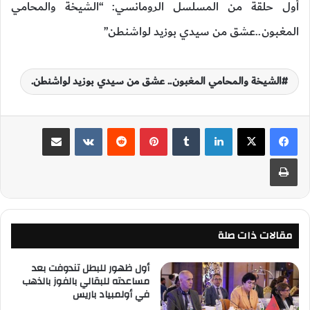
أول حلقة من المسلسل الرومانسي: “الشيخة والمحامي
المغبون..عشق من سيدي بوزيد لواشنطن”
الشيخة والمحامي المغبون.. عشق من سيدي بوزيد لواشنطن.
لينكدإن
‏Tumblr
بينتيريست
‏Reddit
‏VKontakte
مشاركة عبر البريد
طباعة
مقالات ذات صلة
أول ظهور للبطل تندوفت بعد
مساعدته للبقالي بالفوز بالذهب
في أولمبياد باريس