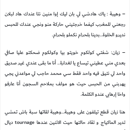
– وهيبة : ياك هادشي لي بان ليك إوا منين نتا عندك هاد لبلان
رجعني للمغرب كيفما خرجتيني حاركة منو ونجي عندك للحبس
نديرو الخلوة…بدينا بلحرام نكملو بلحرام.
– زيان: شفتي كولكوم خويتو بيا وكولكوم ضحكتو عليا صافي
بعدي مني عطيني تيساع يا لغدارة.. أنا ما بقى عندي غير صديق
واحد لي نتيق فيه واحد فقط سي محمد حاجب لي مواعدني يجي
يهربني من الحبس حيت هو مولف بملاحم السجون أنا عارفو
واخا إرهابي عندو الكلمة.
هنا زيان قطع تيلفون على وهيبة…وهيبة لقاتها سبة باش تمشي
تدير الماكياج و تقاد حالتها حيت الاثنين عندها tournage ديال