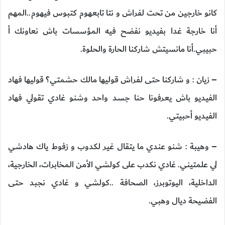
كانو خارجين من تحت لفراش و نتا تابعهوم كتبوس فيهوم..المهم
أنا خارجة غدا بفيديو نفضح فيه المؤسسات باش نعاونك أ
حبيبي.أنا مانسيتش شاركنا الحارة والحلوة.
– زيان : و شاركنا حتى لفراش قوليها مالك حشمتي؟ قوليها فهاد
الفيديو باش يعرفونا حنا جسد واحد وشنو غادي تقولي فهاد
الفيديو أحبيتي.
– وهيبة : شنو عندي ما يتقال غير لكدوب و زفوط ياك هادشي
لي علمتيني. غادي نكدب على كولشي الأمن المخابرات، الخارجية،
الداخلية، اليوتوبرز، الصحافة ..كولشي و غادي نجبد حتى
الفضيحة ديال وهبي.