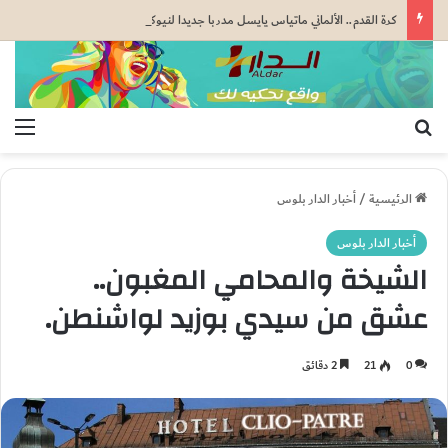
كرة القدم.. الألماني ماتياس يايسل مدربا جديدا لنيوكاسل يونايتد خلفا لإيدي هاو
بحث عن
الق
الرئيسية
/
أخبار الدار بلوس
أخبار الدار بلوس
الشيخة والمحامي المغبون..
عشق من سيدي بوزيد لواشنطن.
0
21
2 دقائق