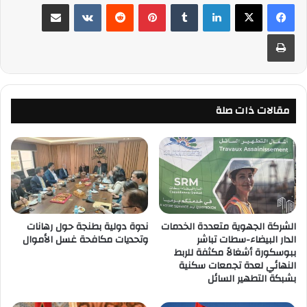
لينكدإن
‏Tumblr
بينتيريست
‏Reddit
‏VKontakte
مشاركة عبر البريد
طباعة
مقالات ذات صلة
الشركة الجهوية متعددة الخدمات
ندوة دولية بطنجة حول رهانات
الدار البيضاء-سطات تباشر
وتحديات مكافحة غسل الأموال
ببوسكورة أشغالاً مكثفة للربط
النهائي لعدة تجمعات سكنية
بشبكة التطهير السائل