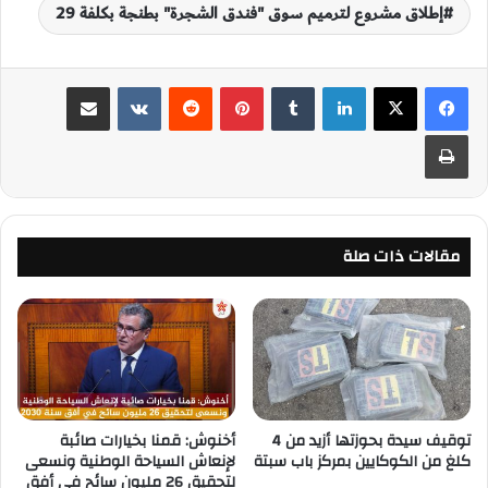
إطلاق مشروع لترميم سوق "فندق الشجرة" بطنجة بكلفة 29
لينكدإن
‏Tumblr
بينتيريست
‏Reddit
‏VKontakte
مشاركة عبر البريد
طباعة
مقالات ذات صلة
توقيف سيدة بحوزتها أزيد من 4
أخنوش: قمنا بخيارات صائبة
كلغ من الكوكايين بمركز باب سبتة
لإنعاش السياحة الوطنية ونسعى
لتحقيق 26 مليون سائح في أفق