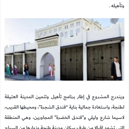
وتأهيله .
ويندرج المشروع في إطار برنامج تأهيل وتثمين المدينة العتيقة
لطنجة، واستعادة جمالية بناية “فندق الشجرة”، ومحيطها القريب،
لاسيما شارع وليلي و”فندق الخضرة” المجاورين، وهي المنطقة
التي تشهد إقبالا من طرف سكان مدينة طنجة وزوارها من السياح