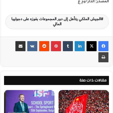
المصدر: الدار-وم ع
الجيش الملكي يتأهل إلى دور المجموعات بفوزه على دجوليبا
المالي
لينكدإن
‏Tumblr
بينتيريست
‏Reddit
‏VKontakte
مشاركة عبر البريد
طباعة
مقالات ذات صلة