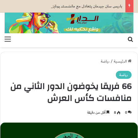
باريس سان جيرمان يتعادل مع مانشستر يونايتد قبل كأس السوبر الأوروبي
بحث عن
الق
الرئيسية
/
رياضة
رياضة
66 فريقا يخوضون الدور الثاني من
منافسات كأس العرش
0
8
أقل من دقيقة