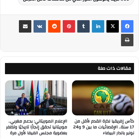
لينكدإن
‏Tumblr
بينتيريست
‏Reddit
‏VKontakte
مشاركة عبر البريد
طباعة
مقالات ذات صلة
كأس إفريقيا لكرة القدم لأقل من
الإعلام الموريتاني: بدعم مغربي..
17 سنة.. الإقصائيات ما بين 9 و24
موريتانيا تحقق إنجازًا تاريخيًا وتظفر
نونبر بالدار البيضاء
بعضوية مجلس الفيفا لأول مرة