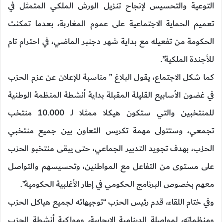
التوعية والتحسيس لإنجاح تنزيل الورش الملكي المتمثل في
تعميم الحماية الاجتماعية على عموم المغاربة، بعدما تمكنت
الحكومة من تفعيله مع بداية شهر دجنبر الماضي، في احترام تام
للأجندة الملكية”.
كما شكل الاجتماع، يقول البلاغ ” مناسبة للإعلان عن عزم الحزب
في غضون الأسابيع القليلة المقبلة بداية أنشطة المنظمة الوطنية
للمنتخبين والتي ستكون هيكلا ممثلا لـ 10.000 منتخب
تجمعي، وستتولى مهمة تكريس التعاون بين جميع منتخبي
الحزب، بهدف تجويد التدبير الجماعي، حتى يبقى منتخبو الحزب
على مستوى من التفاعل مع المواطنين، وتحسيسهم والتواصل
معهم بخصوص البرنامج الحكومي في إطار الأغلبية الحكومية”.
وفي ختام اللقاء، قدم رئيس الحزب “توجيهاته لجميع هياكل الحزب
ومنظماته، لمواصلة الدينامية الإيجابية، ومواكبة أنشطة الحزب