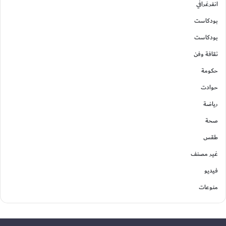
انفرغرافي
بودكاست
بودكاست
ثقافة وفن
حكومة
حوادت
رياضة
صحة
طقس
غير مصنف
فيديو
منوعات