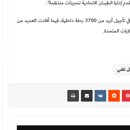
دم إدارة الطيران الاتحادية تحديثات منتظمة”.
وأشارت وسائل إعلام إلى أن العطل التقني تسبب في تأجيل أزيد من 3700 رحلة داخلية، فيما أفادت العديد من
لايات المتحدة.
ل تقني
بينتيريست
‏Reddit
‏VKontakte
مشاركة عبر البريد
طباعة