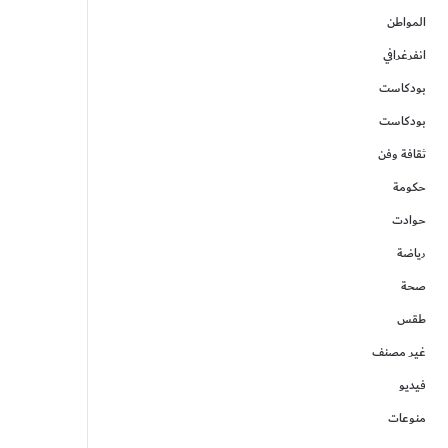
المواطن
انفرغرافي
بودكاست
بودكاست
ثقافة وفن
حكومة
حوادت
رياضة
صحة
طقس
غير مصنف
فيديو
منوعات