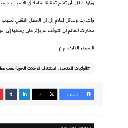
وزارة النقل بأن تفتح تحقيقا شاملا في الأسباب. وستق
مطارات العالم أن التوقف لم يؤثر على رحلاتها إلى الو
المصدر الدار: و م ع
الولايات المتحدة.. استئناف الرحلات الجوية عقب عط
لينكدإن
‏Tumblr
فيسبوك
‫X