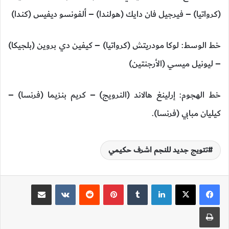
(كرواتيا) – فيرجيل فان دايك (هولندا) – ألفونسو ديفيس (كندا)
خط الوسط: لوكا مودريتش (كرواتيا) – كيفين دي بروين (بلجيكا)
– ليونيل ميسي (الأرجنتين)
خط الهجوم: إرلينغ هالاند (النرويج) – كريم بنزيما (فرنسا) –
كيليان مبابي (فرنسا).
تتويج جديد للنجم اشرف حكيمي
لينكدإن
‏Tumblr
بينتيريست
‏Reddit
‏VKontakte
مشاركة عبر البريد
طباعة