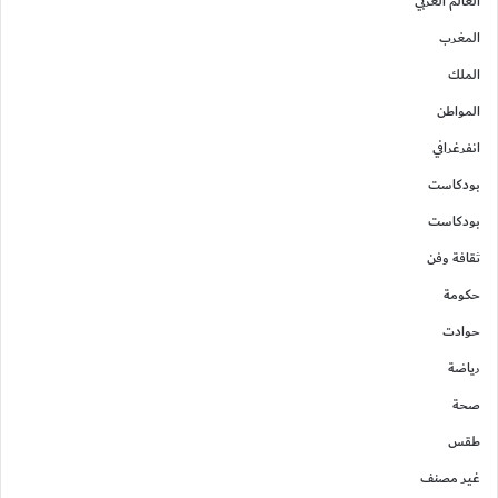
العالم العربي
المغرب
الملك
المواطن
انفرغرافي
بودكاست
بودكاست
ثقافة وفن
حكومة
حوادت
رياضة
صحة
طقس
غير مصنف