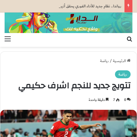
رواندا.. نظام جديد للأداء الفوري يحقق أزيد من 10 ملايين معاملة مالية في غضون أسابيع (البنك المركزي)
بحث عن
الق
الرئيسية
/
رياضة
رياضة
تتويج جديد للنجم اشرف حكيمي
0
7
دقيقة واحدة