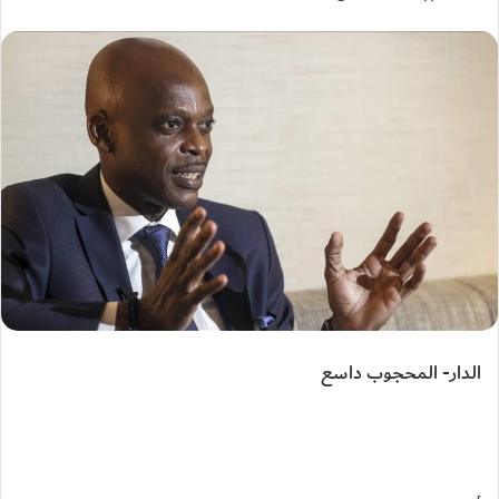
الدار- المحجوب داسع