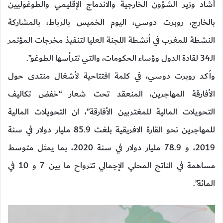
أشاد وزير الشؤون الخارجية والاندماج الإقليمي والطوغوليين
بالخارج، روبرت دوسي، اليوم الخميس بالرباط، بالمشاركة
النشطة للمغرب في أنشطة اللجنة العليا لتنفيذ مخرجات المؤتمر
الـ34 لقادة الدول وؤساء الحكومات، والتي تترأسها الطوغو”.
وأكد روبرت دوسي، في كلمة افتتاحية لأشغال منتدى حول
الأفارقة المهاجرين، المنعقد تحت شعار “خفض تكاليف
التحويلات المالية للمغتربين الأفارقة”، ان التحويلات المالية
للمهاجرين نحو القارة الافريقية بلغت 85.9 مليار دولار في سنة
2019، و 78.9 مليار دولار في سنة 2020، بما يمثل متوسط
مساهمة في الناتج المحلي الإجمالي تترواح ما بين 7 و 10 في
المائة”.