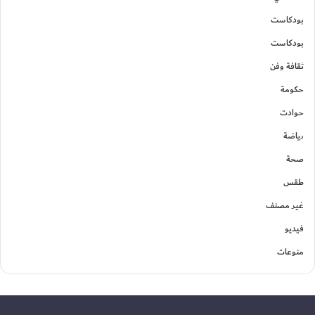
بودكاست
بودكاست
ثقافة وفن
حكومة
حوادت
رياضة
صحة
طقس
غير مصنف
فيديو
منوعات