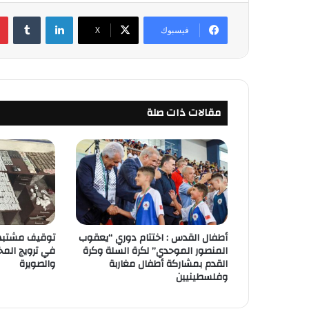
لينكدإن
‏Tumblr
فيسبوك
‫X
مقالات ذات صلة
أطفال القدس : اختتام دوري “يعقوب
توقيف مشتبهي
المنصور الموحدي” لكرة السلة وكرة
في ترويج الم
القدم بمشاركة أطفال مغاربة
والصويرة
وفلسطينيين