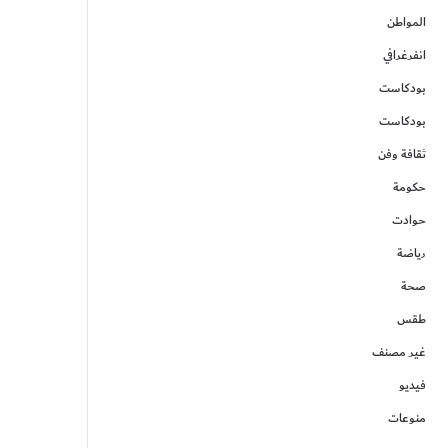
المواطن
انفرغرافي
بودكاست
بودكاست
ثقافة وفن
حكومة
حوادت
رياضة
صحة
طقس
غير مصنف
فيديو
منوعات