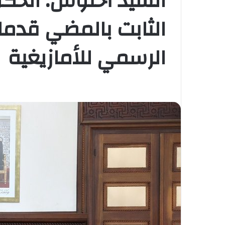
السيد أخنوش: الحكو
الثابت بالمضي قدما
الرسمي للأمازيغية