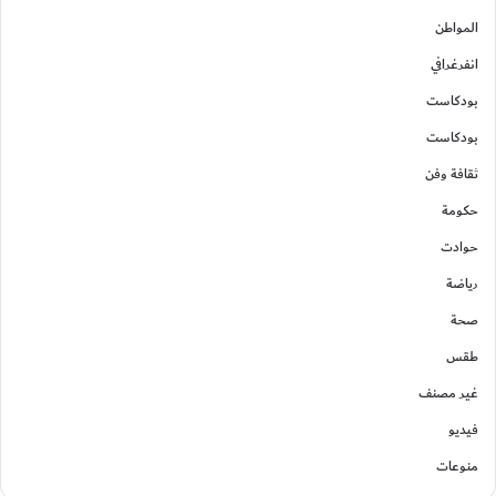
المواطن
انفرغرافي
بودكاست
بودكاست
ثقافة وفن
حكومة
حوادت
رياضة
صحة
طقس
غير مصنف
فيديو
منوعات