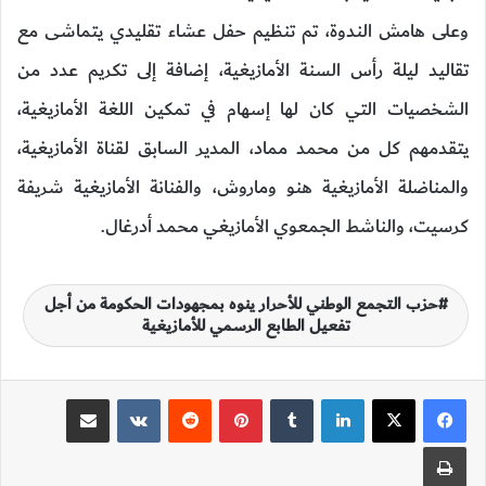
وعلى هامش الندوة، تم تنظيم حفل عشاء تقليدي يتماشى مع
تقاليد ليلة رأس السنة الأمازيغية، إضافة إلى تكريم عدد من
الشخصيات التي كان لها إسهام في تمكين اللغة الأمازيغية،
يتقدمهم كل من محمد مماد، المدير السابق لقناة الأمازيغية،
والمناضلة الأمازيغية هنو وماروش، والفنانة الأمازيغية شريفة
كرسيت، والناشط الجمعوي الأمازيغي محمد أدرغال.
حزب التجمع الوطني للأحرار ينوه بمجهودات الحكومة من أجل
تفعيل الطابع الرسمي للأمازيغية
لينكدإن
‏Tumblr
بينتيريست
‏Reddit
‏VKontakte
مشاركة عبر البريد
طباعة