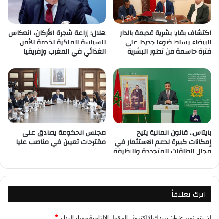
اكتشاف بقايا بشرية قديمة بالدار
هلال: زراعة شجرة الأركان، انعكاس
البيضاء يسلط ضوءا جديدا على
للسياسة الملكية لخدمة الأمن
فترة حاسمة من تطور البشرية
الغذائي في المغرب وإفريقيا
بايتاس.. قانون المالية يتيح
مجلس الحكومة يصادق على
إمكانات كبيرة لدعم الاستثمار في
مقترحات تعيين في مناصب عليا
مجال الطاقات المتجددة والنظيفة
اترك تعليقاً
لن يتم نشر عنوان بريدك الإلكتروني.
الحقول الإلزامية مشار إليها بـ
*