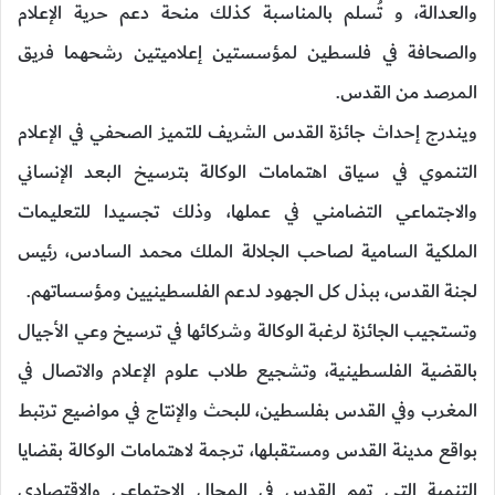
والعدالة، و تُسلم بالمناسبة كذلك منحة دعم حرية الإعلام
والصحافة في فلسطين لمؤسستين إعلاميتين رشحهما فريق
المرصد من القدس.
ويندرج إحداث جائزة القدس الشريف للتميز الصحفي في الإعلام
التنموي في سياق اهتمامات الوكالة بترسيخ البعد الإنساني
والاجتماعي التضامني في عملها، وذلك تجسيدا للتعليمات
الملكية السامية لصاحب الجلالة الملك محمد السادس، رئيس
لجنة القدس، ببذل كل الجهود لدعم الفلسطينيين ومؤسساتهم.
وتستجيب الجائزة لرغبة الوكالة وشركائها في ترسيخ وعي الأجيال
بالقضية الفلسطينية، وتشجيع طلاب علوم الإعلام والاتصال في
المغرب وفي القدس بفلسطين، للبحث والإنتاج في مواضيع ترتبط
بواقع مدينة القدس ومستقبلها، ترجمة لاهتمامات الوكالة بقضايا
التنمية التي تهم القدس في المجال الاجتماعي والاقتصادي